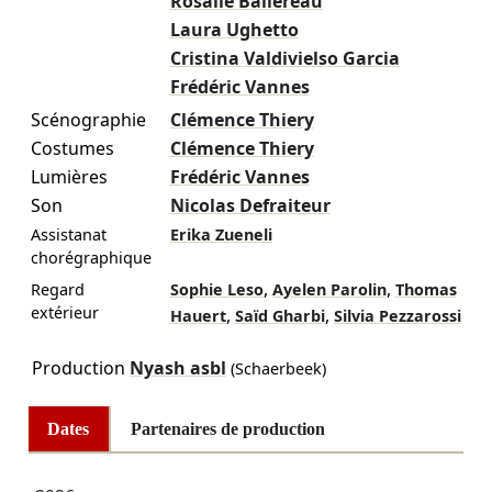
Rosalie Ballereau
Laura Ughetto
Cristina Valdivielso Garcia
Frédéric Vannes
Scénographie
Clémence Thiery
Costumes
Clémence Thiery
Lumières
Frédéric Vannes
Son
Nicolas Defraiteur
Assistanat
Erika Zueneli
chorégraphique
,
,
Regard
Sophie Leso
Ayelen Parolin
Thomas
extérieur
,
,
Hauert
Saïd Gharbi
Silvia Pezzarossi
Production
Nyash asbl
(Schaerbeek)
Dates
Partenaires de production