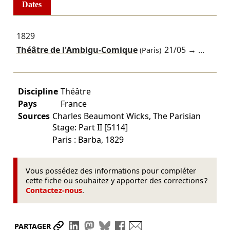
Dates
1829
Théâtre de l'Ambigu-Comique
21/05
→ ...
(Paris)
Discipline
Théâtre
Pays
France
Sources
Charles Beaumont Wicks, The Parisian
Stage: Part II [5114]
Paris : Barba, 1829
Vous possédez des informations pour compléter
cette fiche ou souhaitez y apporter des corrections ?
Contactez-nous
.
Partager le lien
Partager sur LinkedIn
Partager sur Mastodon
Partager sur Bluesky
Partager sur Facebook
Envoyer par mail
PARTAGER