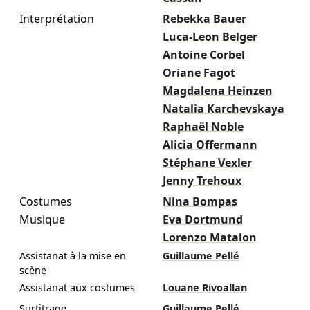
Interprétation
Rebekka Bauer
Luca-Leon Belger
Antoine Corbel
Oriane Fagot
Magdalena Heinzen
Natalia Karchevskaya
Raphaël Noble
Alicia Offermann
Stéphane Vexler
Jenny Trehoux
Costumes
Nina Bompas
Musique
Eva Dortmund
Lorenzo Matalon
Assistanat à la mise en
Guillaume Pellé
scène
Assistanat aux costumes
Louane Rivoallan
Surtitrage
Guillaume Pellé