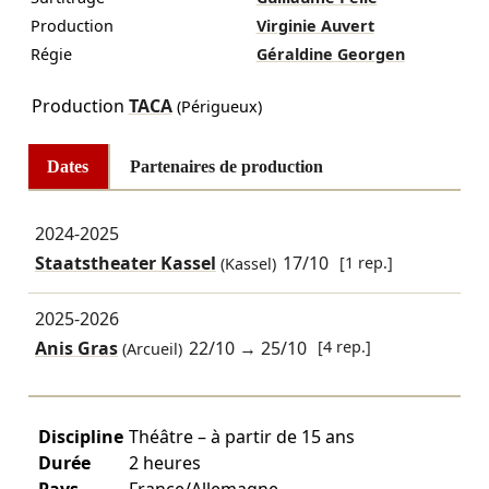
Production
Virginie Auvert
Régie
Géraldine Georgen
Production
TACA
(Périgueux)
Dates
Partenaires de production
2024-2025
Staatstheater Kassel
17/10
[1 rep.]
(Kassel)
2025-2026
Anis Gras
22/10
→
25/10
[4 rep.]
(Arcueil)
Discipline
Théâtre – à partir de 15 ans
Durée
2 heures
Pays
France/Allemagne