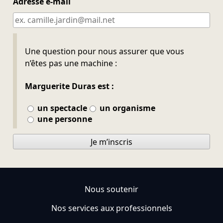
Adresse e-mail
Ne pas remplir
Une question pour nous assurer que vous
n’êtes pas une machine :
Marguerite Duras est :
un spectacle
un organisme
une personne
Je m’inscris
Nous soutenir
Nos services aux professionnels