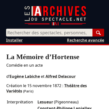
Rech
Installer
Recherche avancée
La Mémoire d’Hortense
Comédie en un acte
d’
Eugène Labiche
et
Alfred Delacour
Création le
15 novembre 1872
:
Théâtre des
Variétés
(Paris)
Interprétation
Lesueur
(Pigeonneau)
Constant-Philippe Lanjallay