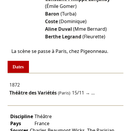
(Émile Gomer)
Baron
(Turba)
Coste
(Dominique)
Aline Duval
(Mme Bernard)
Berthe Legrand
(Fleurette)
La scène se passe à Paris, chez Pigeonneau.
Dates
1872
Théâtre des Variétés
15/11
→ ...
(Paris)
Discipline
Théâtre
Pays
France
Sources
Charles Beaumont Wicks, The Parisian