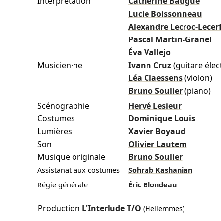
Interprétation
Catherine Baugué
Lucie Boissonneau
Alexandre Lecroc-Lecer
Pascal Martin-Granel
Éva Vallejo
Musicien·ne
Ivann Cruz
(guitare élec
Léa Claessens
(violon)
Bruno Soulier
(piano)
Scénographie
Hervé Lesieur
Costumes
Dominique Louis
Lumières
Xavier Boyaud
Son
Olivier Lautem
Musique originale
Bruno Soulier
Assistanat aux costumes
Sohrab Kashanian
Régie générale
Éric Blondeau
Production
L'Interlude T/O
(Hellemmes)