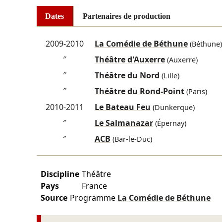
Dates
Partenaires de production
2009-2010
La Comédie de Béthune
(Béthune)
″
Théâtre d'Auxerre
(Auxerre)
″
Théâtre du Nord
(Lille)
″
Théâtre du Rond-Point
(Paris)
2010-2011
Le Bateau Feu
(Dunkerque)
″
Le Salmanazar
(Épernay)
″
ACB
(Bar-le-Duc)
Discipline
Théâtre
Pays
France
Source
Programme
La Comédie de Béthune