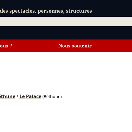
es spectacles, personnes, structures
ous ?
Nous soutenir
éthune
/
Le Palace
(Béthune)