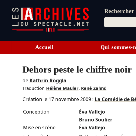
Rechercher d
Accueil
Qui sommes-n
Dehors peste le chiffre noir
de
Kathrin Röggla
Traduction
Hélène Mauler
,
René Zahnd
Création le
17 novembre 2009
:
La Comédie de B
Conception
Éva Vallejo
Bruno Soulier
Mise en scène
Éva Vallejo