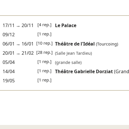
[4 rep.]
17/11
→
20/11
Le Palace
[1 rep.]
09/12
[10 rep.]
06/01
→
16/01
Théâtre de l'Idéal
(Tourcoing)
[28 rep.]
20/01
→
21/02
(Salle Jean Tardieu)
[1 rep.]
05/04
(grande salle)
[1 rep.]
14/04
Théâtre Gabrielle Dorziat
(Grand
[1 rep.]
19/05