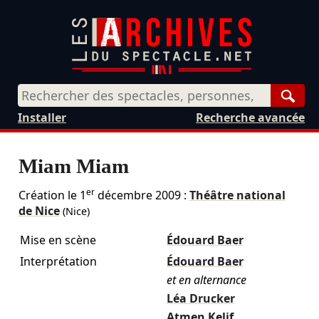
Rech
Installer
Recherche avancée
Miam Miam
er
Création le
1
décembre 2009
:
Théâtre national
de Nice
(Nice)
Mise en scène
Édouard Baer
Interprétation
Édouard Baer
et en alternance
Léa Drucker
Atmen Kelif