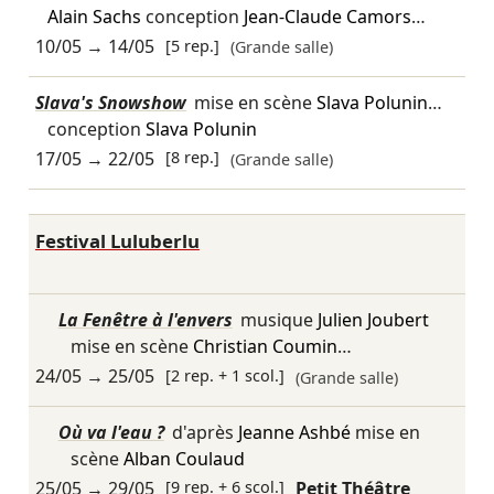
Alain Sachs
conception
Jean-Claude Camors
…
10/05
→
14/05
[5 rep.]
(Grande salle)
Slava's Snowshow
mise en scène
Slava Polunin
…
conception
Slava Polunin
17/05
→
22/05
[8 rep.]
(Grande salle)
Festival Luluberlu
La Fenêtre à l'envers
musique
Julien Joubert
mise en scène
Christian Coumin
…
24/05
→
25/05
[2 rep. + 1 scol.]
(Grande salle)
Où va l'eau ?
d'après
Jeanne Ashbé
mise en
scène
Alban Coulaud
25/05
→
29/05
[9 rep. + 6 scol.]
Petit Théâtre