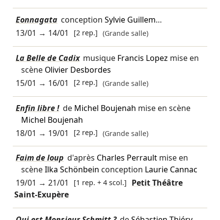
Eonnagata
conception
Sylvie Guillem
…
13/01
→
14/01
[2 rep.]
(Grande salle)
La Belle de Cadix
musique
Francis Lopez
mise en
scène
Olivier Desbordes
15/01
→
16/01
[2 rep.]
(Grande salle)
Enfin libre !
de
Michel Boujenah
mise en scène
Michel Boujenah
18/01
→
19/01
[2 rep.]
(Grande salle)
Faim de loup
d'après
Charles Perrault
mise en
scène
Ilka Schönbein
conception
Laurie Cannac
19/01
→
21/01
[1 rep. + 4 scol.]
Petit Théâtre
Saint-Exupère
Qui est Monsieur Schmitt ?
de
Sébastien Thiéry