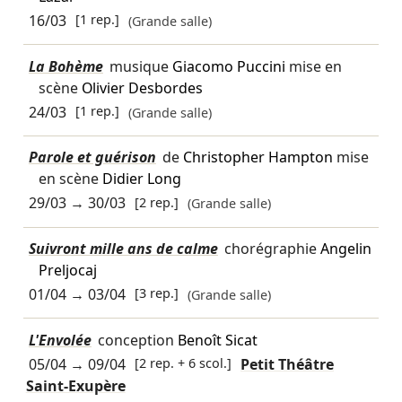
16/03
[1 rep.]
(Grande salle)
La Bohème
musique
Giacomo Puccini
mise en
scène
Olivier Desbordes
24/03
[1 rep.]
(Grande salle)
Parole et guérison
de
Christopher Hampton
mise
en scène
Didier Long
29/03
→
30/03
[2 rep.]
(Grande salle)
Suivront mille ans de calme
chorégraphie
Angelin
Preljocaj
01/04
→
03/04
[3 rep.]
(Grande salle)
L'Envolée
conception
Benoît Sicat
05/04
→
09/04
[2 rep. + 6 scol.]
Petit Théâtre
Saint-Exupère