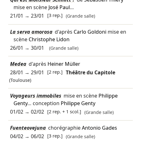
mise en scène
José Paul
…
21/01
→
23/01
[3 rep.]
(Grande salle)
La serva amorosa
d'après
Carlo Goldoni
mise en
scène
Christophe Lidon
26/01
→
30/01
(Grande salle)
Medea
d'après
Heiner Müller
28/01
→
29/01
[2 rep.]
Théâtre du Capitole
(Toulouse)
Voyageurs immobiles
mise en scène
Philippe
Genty
… conception
Philippe Genty
01/02
→
02/02
[2 rep. + 1 scol.]
(Grande salle)
Fuenteovejuna
chorégraphie
Antonio Gades
04/02
→
06/02
[3 rep.]
(Grande salle)