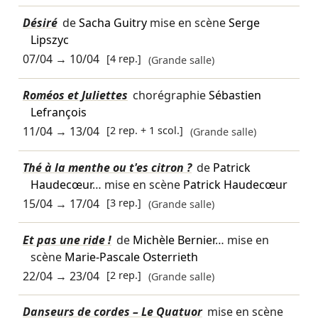
Désiré
de
Sacha Guitry
mise en scène
Serge
Lipszyc
07/04
→
10/04
[4 rep.]
(Grande salle)
Roméos et Juliettes
chorégraphie
Sébastien
Lefrançois
11/04
→
13/04
[2 rep. + 1 scol.]
(Grande salle)
Thé à la menthe ou t'es citron ?
de
Patrick
Haudecœur
… mise en scène
Patrick Haudecœur
15/04
→
17/04
[3 rep.]
(Grande salle)
Et pas une ride !
de
Michèle Bernier
… mise en
scène
Marie-Pascale Osterrieth
22/04
→
23/04
[2 rep.]
(Grande salle)
Danseurs de cordes – Le Quatuor
mise en scène