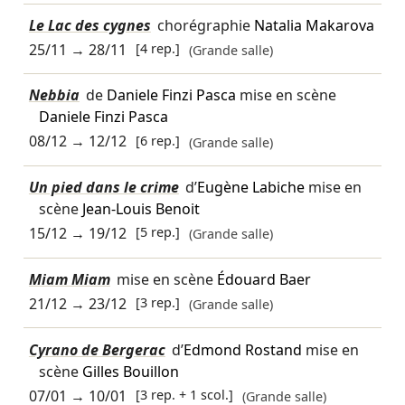
Le Lac des cygnes
chorégraphie
Natalia Makarova
25/11
→
28/11
[4 rep.]
(Grande salle)
Nebbia
de
Daniele Finzi Pasca
mise en scène
Daniele Finzi Pasca
08/12
→
12/12
[6 rep.]
(Grande salle)
Un pied dans le crime
d’
Eugène Labiche
mise en
scène
Jean-Louis Benoit
15/12
→
19/12
[5 rep.]
(Grande salle)
Miam Miam
mise en scène
Édouard Baer
21/12
→
23/12
[3 rep.]
(Grande salle)
Cyrano de Bergerac
d’
Edmond Rostand
mise en
scène
Gilles Bouillon
07/01
→
10/01
[3 rep. + 1 scol.]
(Grande salle)