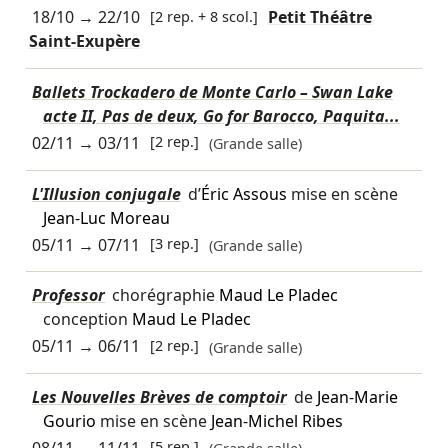
18/10
→
22/10
[2 rep. + 8 scol.]
Petit Théâtre
Saint-Exupère
Ballets Trockadero de Monte Carlo – Swan Lake
acte II, Pas de deux, Go for Barocco, Paquita...
02/11
→
03/11
[2 rep.]
(Grande salle)
L'Illusion conjugale
d’
Éric Assous
mise en scène
Jean-Luc Moreau
05/11
→
07/11
[3 rep.]
(Grande salle)
Professor
chorégraphie
Maud Le Pladec
conception
Maud Le Pladec
05/11
→
06/11
[2 rep.]
(Grande salle)
Les Nouvelles Brèves de comptoir
de
Jean-Marie
Gourio
mise en scène
Jean-Michel Ribes
[5 rep.]