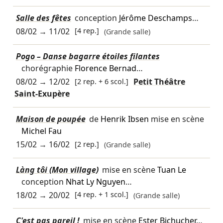
Salle des fêtes
conception
Jérôme Deschamps
…
08/02
→
11/02
[4 rep.]
(Grande salle)
Pogo – Danse bagarre étoiles filantes
chorégraphie
Florence Bernad
…
08/02
→
12/02
[2 rep. + 6 scol.]
Petit Théâtre
Saint-Exupère
Maison de poupée
de
Henrik Ibsen
mise en scène
Michel Fau
15/02
→
16/02
[2 rep.]
(Grande salle)
Làng tôi (Mon village)
mise en scène
Tuan Le
conception
Nhat Ly Nguyen
…
18/02
→
20/02
[4 rep. + 1 scol.]
(Grande salle)
C'est pas pareil !
mise en scène
Ester Bichucher
…