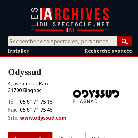
Rech
Installer
Recherche avancée
Odyssud
4, avenue du Parc
31700
Blagnac
Tél
05 61 71 75 15
Fax
05 61 71 75 45
Site
www.odyssud.com