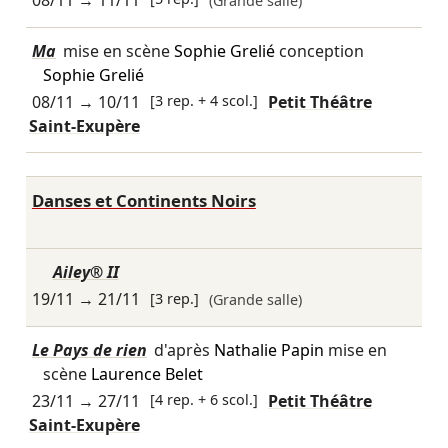
08/11
→
11/11
(Grande salle)
Ma
mise en scène
Sophie Grelié
conception
Sophie Grelié
08/11
→
10/11
[3 rep. + 4 scol.]
Petit Théâtre
Saint-Exupère
Danses et Continents Noirs
Ailey® II
19/11
→
21/11
[3 rep.]
(Grande salle)
Le Pays de rien
d'après
Nathalie Papin
mise en
scène
Laurence Belet
23/11
→
27/11
[4 rep. + 6 scol.]
Petit Théâtre
Saint-Exupère