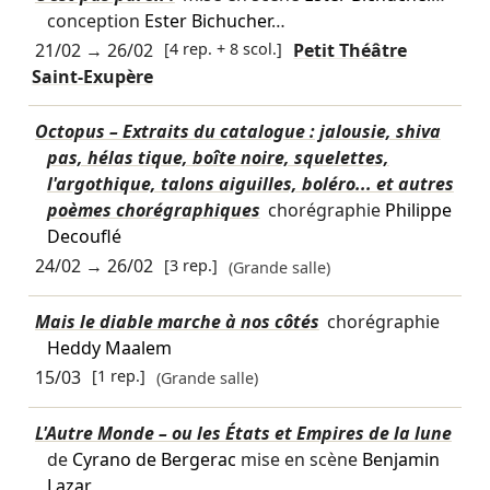
conception
Ester Bichucher
…
21/02
→
26/02
[4 rep. + 8 scol.]
Petit Théâtre
Saint-Exupère
Octopus – Extraits du catalogue : jalousie, shiva
pas, hélas tique, boîte noire, squelettes,
l'argothique, talons aiguilles, boléro... et autres
poèmes chorégraphiques
chorégraphie
Philippe
Decouflé
24/02
→
26/02
[3 rep.]
(Grande salle)
Mais le diable marche à nos côtés
chorégraphie
Heddy Maalem
15/03
[1 rep.]
(Grande salle)
L'Autre Monde – ou les États et Empires de la lune
de
Cyrano de Bergerac
mise en scène
Benjamin
Lazar