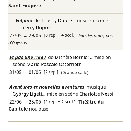
Saint-Exupère
Volpino
de
Thierry Dupré
… mise en scène
Thierry Dupré
27/05
→
29/05
[8 rep. + 4 scol.]
hors les murs, parc
d'Odyssud
Et pas une ride !
de
Michèle Bernier
… mise en
scène
Marie-Pascale Osterrieth
31/05
→
01/06
[2 rep.]
(Grande salle)
Aventures et nouvelles aventures
musique
György Ligeti
… mise en scène
Charlotte Nessi
22/06
→
25/06
[2 rep. + 2 scol.]
Théâtre du
Capitole
(Toulouse)