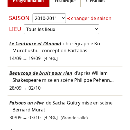
Programmation
Historique
Créations
SAISON
changer de saison
LIEU
Le Centaure et l'Animal
chorégraphie
Ko
Murobushi
… conception
Bartabas
14/09
→
19/09
[4 rep.]
Beaucoup de bruit pour rien
d'après
William
Shakespeare
mise en scène
Philippe Pehenn
…
28/09
→
02/10
Faisons un rêve
de
Sacha Guitry
mise en scène
Bernard Murat
30/09
→
03/10
[4 rep.]
(Grande salle)