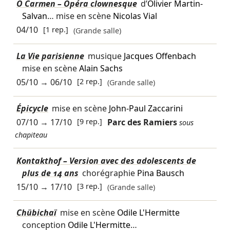
Ô Carmen – Opéra clownesque
d’
Olivier Martin-
Salvan
… mise en scène
Nicolas Vial
04/10
[1 rep.]
(Grande salle)
La Vie parisienne
musique
Jacques Offenbach
mise en scène
Alain Sachs
05/10
→
06/10
[2 rep.]
(Grande salle)
Épicycle
mise en scène
John-Paul Zaccarini
07/10
→
17/10
[9 rep.]
Parc des Ramiers
sous
chapiteau
Kontakthof – Version avec des adolescents de
plus de 14 ans
chorégraphie
Pina Bausch
15/10
→
17/10
[3 rep.]
(Grande salle)
Chübichaï
mise en scène
Odile L'Hermitte
conception
Odile L'Hermitte
…