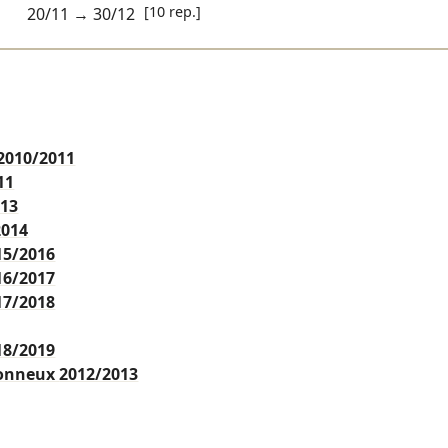
[10 rep.]
20/11
→
30/12
2010/2011
11
013
2014
15/2016
16/2017
17/2018
18/2019
etonneux
2012/2013