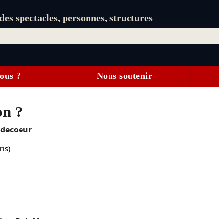
es spectacles, personnes, structures
ous ?
Nous soutenir
on ?
udecoeur
ris)