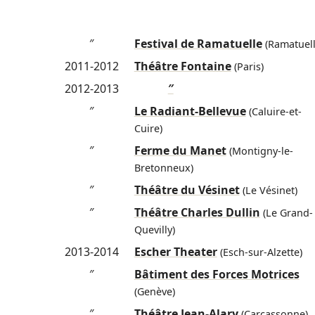
″
Festival de Ramatuelle
(Ramatuell
2011-2012
Théâtre Fontaine
(Paris)
2012-2013
″
″
Le Radiant-Bellevue
(Caluire-et-
Cuire)
″
Ferme du Manet
(Montigny-le-
Bretonneux)
″
Théâtre du Vésinet
(Le Vésinet)
″
Théâtre Charles Dullin
(Le Grand-
Quevilly)
2013-2014
Escher Theater
(Esch-sur-Alzette)
″
Bâtiment des Forces Motrices
(Genève)
″
Théâtre Jean-Alary
(Carcassonne)