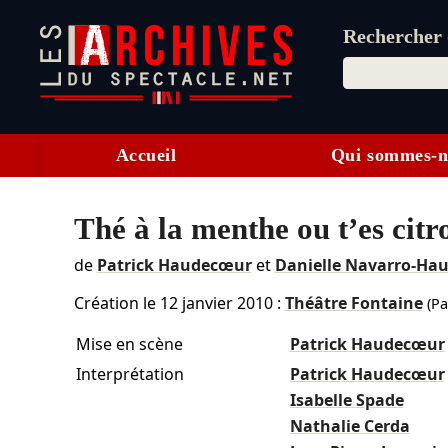
Rechercher d
Accueil
Qui sommes-n
Thé à la menthe ou t’es citr
de
Patrick Haudecœur
et
Danielle Navarro-Ha
Création le
12 janvier 2010
:
Théâtre Fontaine
(Pa
Mise en scène
Patrick Haudecœur
Interprétation
Patrick Haudecœur
Isabelle Spade
Nathalie Cerda