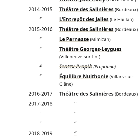
2014-2015
Théâtre des Salinières
(Bordeaux)
″
L'Entrepôt des Jalles
(Le Haillan)
2015-2016
Théâtre des Salinières
(Bordeaux)
″
Le Parnasse
(Mimizan)
″
Théâtre Georges-Leygues
(Villeneuve-sur-Lot)
″
Teatru Prupià
(Propriano)
″
Équilibre-Nuithonie
(Villars-sur-
Glâne)
2016-2017
Théâtre des Salinières
(Bordeaux)
2017-2018
″
″
″
″
″
2018-2019
″