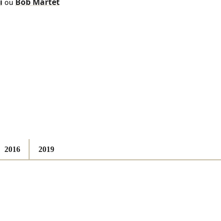
i
Bob Martet
ou
2016
2019