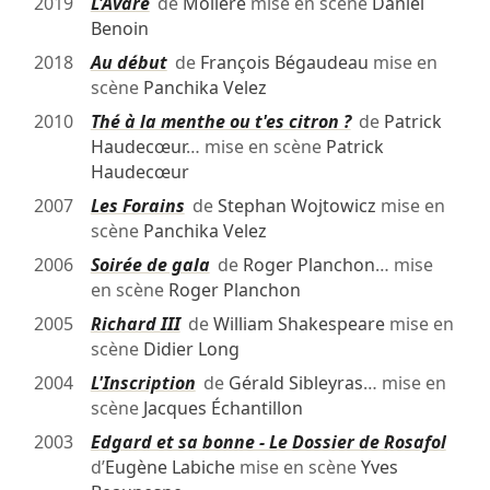
2019
L'Avare
de
Molière
mise en scène
Daniel
Benoin
2018
Au début
de
François Bégaudeau
mise en
scène
Panchika Velez
2010
Thé à la menthe ou t'es citron ?
de
Patrick
Haudecœur
… mise en scène
Patrick
Haudecœur
2007
Les Forains
de
Stephan Wojtowicz
mise en
scène
Panchika Velez
2006
Soirée de gala
de
Roger Planchon
… mise
en scène
Roger Planchon
2005
Richard III
de
William Shakespeare
mise en
scène
Didier Long
2004
L'Inscription
de
Gérald Sibleyras
… mise en
scène
Jacques Échantillon
2003
Edgard et sa bonne - Le Dossier de Rosafol
d’
Eugène Labiche
mise en scène
Yves