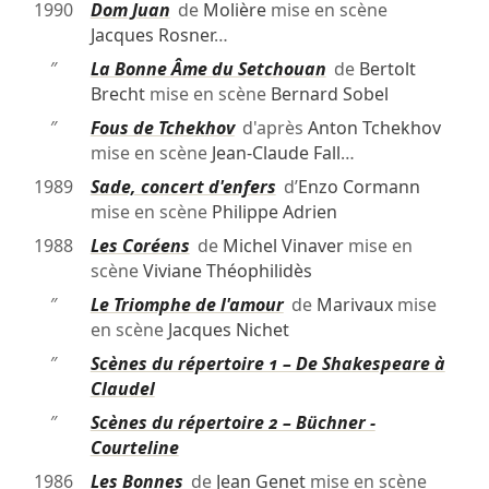
1990
Dom Juan
de
Molière
mise en scène
Jacques Rosner
…
″
La Bonne Âme du Setchouan
de
Bertolt
Brecht
mise en scène
Bernard Sobel
″
Fous de Tchekhov
d'après
Anton Tchekhov
mise en scène
Jean-Claude Fall
…
1989
Sade, concert d'enfers
d’
Enzo Cormann
mise en scène
Philippe Adrien
1988
Les Coréens
de
Michel Vinaver
mise en
scène
Viviane Théophilidès
″
Le Triomphe de l'amour
de
Marivaux
mise
en scène
Jacques Nichet
″
Scènes du répertoire 1 – De Shakespeare à
Claudel
″
Scènes du répertoire 2 – Büchner -
Courteline
1986
Les Bonnes
de
Jean Genet
mise en scène