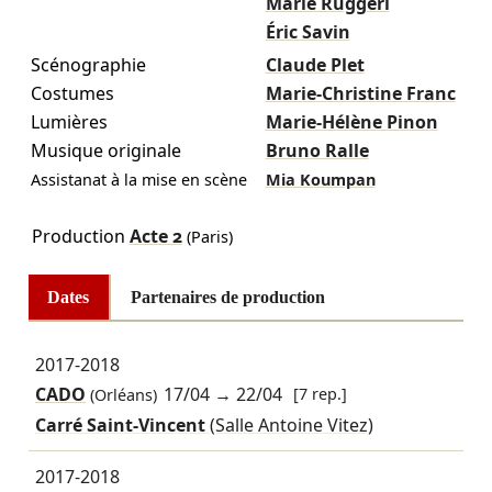
Marie Ruggeri
Éric Savin
Scénographie
Claude Plet
Costumes
Marie-Christine Franc
Lumières
Marie-Hélène Pinon
Musique originale
Bruno Ralle
Assistanat à la mise en scène
Mia Koumpan
Production
Acte 2
(Paris)
Dates
Partenaires de production
2017-2018
CADO
17/04
→
22/04
[7 rep.]
(Orléans)
Carré Saint-Vincent
(Salle Antoine Vitez)
2017-2018