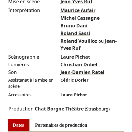
Mise en scène
Jean-Yves Ruf
Interprétation
Maurice Aufair
Michel Cassagne
Bruno Dani
Roland Sassi
Roland Vouilloz
Jean-
ou
Yves Ruf
Scénographie
Laure Pichat
Lumières
Christian Dubet
Son
Jean-Damien Ratel
Assistanat à la mise en
Cédric Dorier
scène
Accessoires
Laure Pichat
Production
Chat Borgne Théâtre
(Strasbourg)
Dates
Partenaires de production