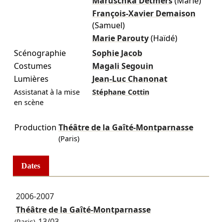
Maruschka Detmers
(Marie)
François-Xavier Demaison
(Samuel)
Marie Parouty
(Haïdé)
Scénographie
Sophie Jacob
Costumes
Magali Segouin
Lumières
Jean-Luc Chanonat
Assistanat à la mise
Stéphane Cottin
en scène
Production
Théâtre de la Gaîté-Montparnasse
(Paris)
Dates
2006-2007
Théâtre de la Gaîté-Montparnasse
13/03
→ ...