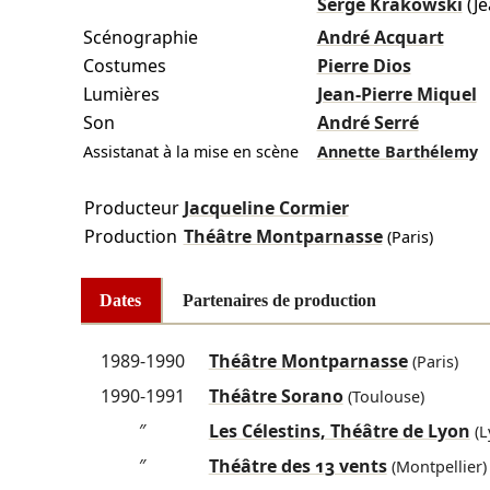
Serge Krakowski
(Je
Scénographie
André Acquart
Costumes
Pierre Dios
Lumières
Jean-Pierre Miquel
Son
André Serré
Assistanat à la mise en scène
Annette Barthélemy
Producteur
Jacqueline Cormier
Production
Théâtre Montparnasse
(Paris)
Dates
Partenaires de production
1989-1990
Théâtre Montparnasse
(Paris)
1990-1991
Théâtre Sorano
(Toulouse)
″
Les Célestins, Théâtre de Lyon
(L
″
Théâtre des 13 vents
(Montpellier)