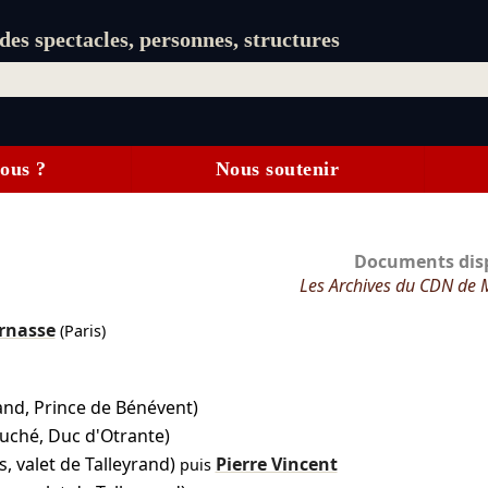
es spectacles, personnes, structures
ous ?
Nous soutenir
Documents disp
Les Archives du CDN de 
rnasse
(Paris)
and, Prince de Bénévent)
uché, Duc d'Otrante)
s, valet de Talleyrand)
Pierre Vincent
puis