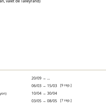
an, valet de Talleyrand)
20/09
→ ...
[9 rep.]
06/03
→
15/03
10/04
→
30/04
yon)
[7 rep.]
03/05
→
08/05