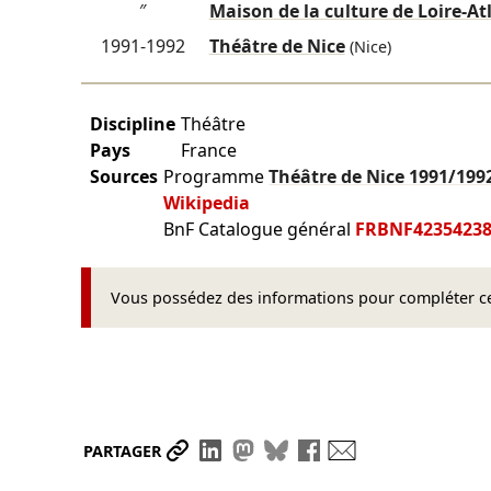
″
Maison de la culture de Loire-At
1991-1992
Théâtre de Nice
(Nice)
Discipline
Théâtre
Pays
France
Sources
Programme
Théâtre de Nice
1991/199
Wikipedia
BnF Catalogue général
FRBNF4235423
Vous possédez des informations pour compléter cet
Partager le lien
Partager sur LinkedIn
Partager sur Mastodon
Partager sur Bluesky
Partager sur Face
Envoyer par ma
PARTAGER