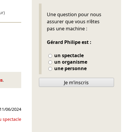
Ne pas remplir
ur)
Une question pour nous
assurer que vous n’êtes
pas une machine :
Gérard Philipe est :
un spectacle
un organisme
une personne
us
.
Je m’inscris
11/06/2024
u spectacle