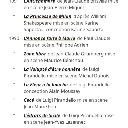
1991
L'Antichambre
de
Jean-Claude Brisville
mise
en scène
Jean-Pierre Miquel
″
La Princesse de Milan
d'après
William
Shakespeare
mise en scène
Karine
Saporta
… conception
Karine Saporta
1990
L'Annonce faite à Marie
de
Paul Claudel
mise en scène
Philippe Adrien
″
Zone libre
de
Jean-Claude Grumberg
mise
en scène
Maurice Bénichou
″
La Volupté d'être honnête
de
Luigi
Pirandello
mise en scène
Michel Dubois
″
La Fleur à la bouche
de
Luigi Pirandello
conception
Alain Moussay
″
Cecé
de
Luigi Pirandello
mise en scène
Jean-Marie Frin
″
Cédrats de Sicile
de
Luigi Pirandello
mise
en scène
Jean-Yves Lazennec