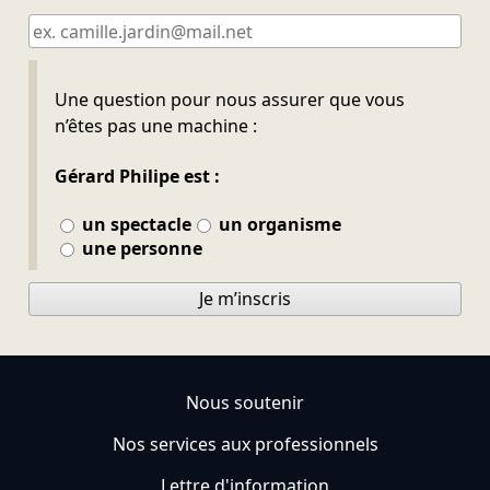
Ne pas remplir
Une question pour nous assurer que vous
n’êtes pas une machine :
Gérard Philipe est :
un spectacle
un organisme
une personne
Je m’inscris
Nous soutenir
Nos services aux professionnels
Lettre d'information