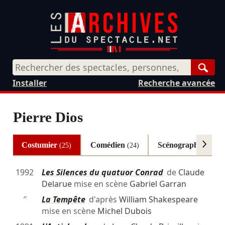
Rech
Installer
Recherche avancée
Pierre Dios
Costumier
Comédien
Scénographe
(25)
(24)
(22)
1992
Les Silences du quatuor Conrad
de
Claude
Delarue
mise en scène
Gabriel Garran
″
La Tempête
d'après
William Shakespeare
mise en scène
Michel Dubois