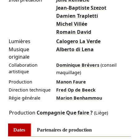
Jean-Baptiste Szezot
Damien Trapletti
Michel Villée
Romain David
Lumières
Calogero La Verde
Musique
Alberto di Lena
originale
Collaboration
Dominique Brévers
(conseil
artistique
maquillage)
Production
Manon Faure
Direction technique
Fred Op de Beeck
Régie générale
Marion Benhammou
Production
Compagnie Que faire ?
(Liège)
Dates
Partenaires de production