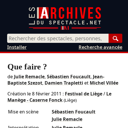
Rech
Installer
Recherche avancée
Que faire ?
de
Julie Remacle
,
Sébastien Foucault
,
Jean-
Baptiste Szezot
,
Damien Trapletti
et
Michel Villée
Création le
8 février 2011
:
Festival de Liège
/
Le
Manège - Caserne Fonck
(Liège)
Mise en scène
Sébastien Foucault
Julie Remacle
Interprétation
Julie Remacle