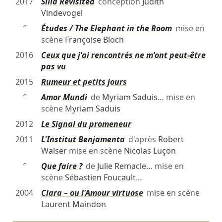
2017
Silla Revisited
conception
Judith
Vindevogel
″
Études / The Elephant in the Room
mise en
scène
Françoise Bloch
2016
Ceux que j'ai rencontrés ne m'ont peut-être
pas vu
2015
Rumeur et petits jours
″
Amor Mundi
de
Myriam Saduis
… mise en
scène
Myriam Saduis
2012
Le Signal du promeneur
2011
L'Institut Benjamenta
d'après
Robert
Walser
mise en scène
Nicolas Luçon
″
Que faire ?
de
Julie Remacle
… mise en
scène
Sébastien Foucault
…
2004
Clara – ou l'Amour virtuose
mise en scène
Laurent Maindon