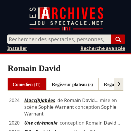
Rech
Installer
Recherche avancée
Romain David
Comédien
Régisseur plateau
Regard extér
(11)
(8)
2024
Macc(h)abées
de
Romain David
… mise en
scène
Sophie Warnant
conception
Sophie
Warnant
2020
Une cérémonie
conception
Romain David
…