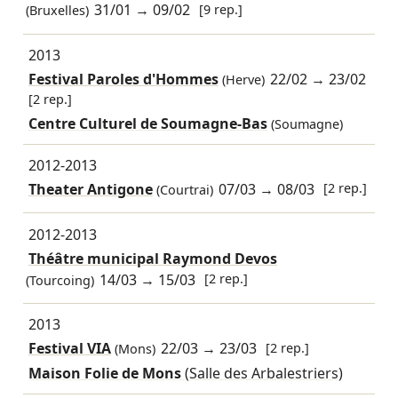
31/01
→
09/02
[9 rep.]
(Bruxelles)
2013
Festival Paroles d'Hommes
22/02
→
23/02
(Herve)
[2 rep.]
Centre Culturel de Soumagne-Bas
(Soumagne)
2012-2013
Theater Antigone
07/03
→
08/03
[2 rep.]
(Courtrai)
2012-2013
Théâtre municipal Raymond Devos
14/03
→
15/03
[2 rep.]
(Tourcoing)
2013
Festival VIA
22/03
→
23/03
[2 rep.]
(Mons)
Maison Folie de Mons
(Salle des Arbalestriers)