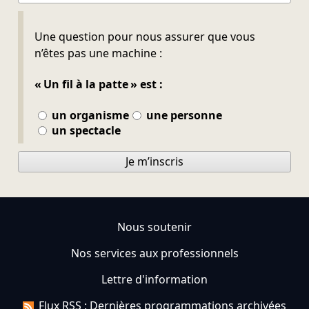
Ne pas remplir
Une question pour nous assurer que vous
n’êtes pas une machine :
« Un fil à la patte » est :
un organisme
une personne
un spectacle
Je m’inscris
Nous soutenir
Nos services aux professionnels
Lettre d'information
Flux RSS : Dernières programmations archivées