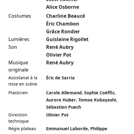
Alice Osborne
Costumes
Charline Beaucé
Éric Chambon
Grâce Rondier
Lumières
Guislaine Rigollet
Son
René Aubry
Olivier Pot
Musique
René Aubry
originale
Assistanat à la
Éric de Sarria
mise en scène
,
,
Plasticien
Carole Allemand
Sophie Coëffic
,
,
Aurore Huber
Tomoe Kobayashi
Sébastien Puech
Direction
Olivier Pot
technique
,
Régie plateau
Emmanuel Laborde
Philippe