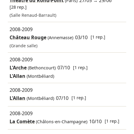
Théâtre du Rond-Point
27/05
→
29/06
(Paris)
[28 rep.]
(Salle Renaud-Barrault)
2008-2009
Château Rouge
03/10
[1 rep.]
(Annemasse)
(Grande salle)
2008-2009
L'Arche
07/10
[1 rep.]
(Bethoncourt)
L'Allan
(Montbéliard)
2008-2009
L'Allan
07/10
[1 rep.]
(Montbéliard)
2008-2009
La Comète
10/10
[1 rep.]
(Châlons-en-Champagne)