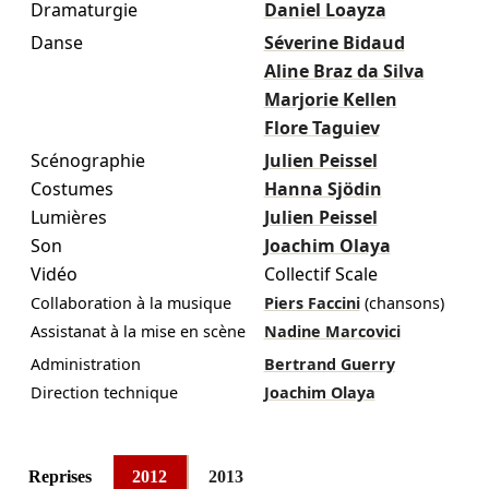
Dramaturgie
Daniel Loayza
Danse
Séverine Bidaud
Aline Braz da Silva
Marjorie Kellen
Flore Taguiev
Scénographie
Julien Peissel
Costumes
Hanna Sjödin
Lumières
Julien Peissel
Son
Joachim Olaya
Vidéo
Collectif Scale
Collaboration à la musique
Piers Faccini
(chansons)
Assistanat à la mise en scène
Nadine Marcovici
Administration
Bertrand Guerry
Direction technique
Joachim Olaya
Reprises
2012
2013