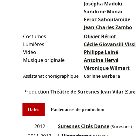
Josépha Madoki
Sandrine Monar
Feroz Sahoulamide
Jean-Charles Zambo
Costumes
Olivier Bériot
Lumières
Cécile Giovansili-Viss
Vidéo
Philippe Lainé
Musique originale
Antoine Hervé
Véronique Wilmart
Assistanat chorégraphique
Corinne Barbara
Production
Théâtre de Suresnes Jean Vilar
(Sure
Dates
Partenaires de production
2012
Suresnes Cités Danse
(Suresnes)