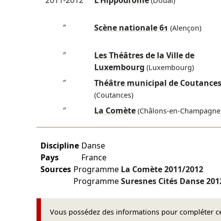
2011-2012
L'Hippodrome
(Douai)
″
Scène nationale 61
(Alençon)
″
Les Théâtres de la Ville de
Luxembourg
(Luxembourg)
″
Théâtre municipal de Coutance
(Coutances)
″
La Comète
(Châlons-en-Champagne
Discipline
Danse
Pays
France
Sources
Programme
La Comète
2011/2012
Programme
Suresnes Cités Danse
201
Vous possédez des informations pour compléter cet