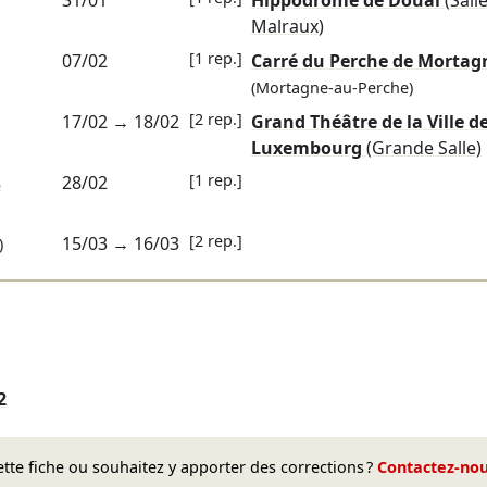
31/01
Hippodrome de Douai
(Sall
Malraux)
[1 rep.]
07/02
Carré du Perche de Mortag
(Mortagne-au-Perche)
[2 rep.]
17/02
→
18/02
Grand Théâtre de la Ville d
Luxembourg
(Grande Salle)
[1 rep.]
s
28/02
[2 rep.]
15/03
→
16/03
)
2
te fiche ou souhaitez y apporter des corrections ?
Contactez-no