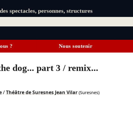
es spectacles, personnes, structures
ous ?
Nous soutenir
e dog... part 3 / remix...
e
/
Théâtre de Suresnes Jean Vilar
(Suresnes)