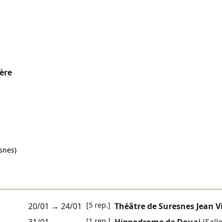
ière
snes)
[5 rep.]
20/01
→
24/01
Théâtre de Suresnes Jean Vi
[1 rep.]