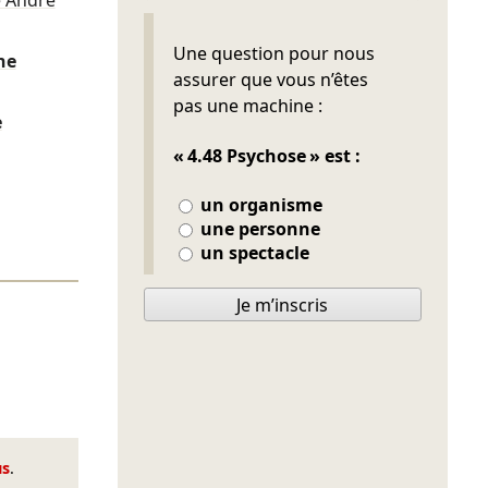
e André
Ne pas remplir
Une question pour nous
ne
assurer que vous n’êtes
pas une machine :
e
« 4.48 Psychose » est :
un organisme
une personne
un spectacle
Je m’inscris
us
.