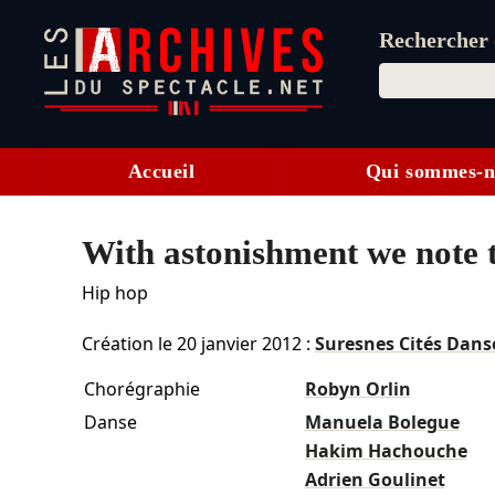
Rechercher d
Accueil
Qui sommes-n
With astonishment we note th
Hip hop
Création le
20 janvier 2012
:
Suresnes Cités Dans
Chorégraphie
Robyn Orlin
Danse
Manuela Bolegue
Hakim Hachouche
Adrien Goulinet