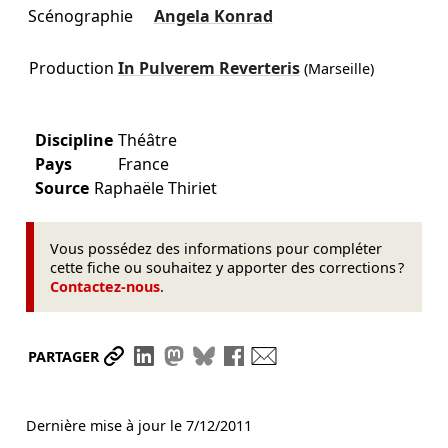
Scénographie
Angela Konrad
Production
In Pulverem Reverteris
(Marseille)
Discipline
Théâtre
Pays
France
Source
Raphaële Thiriet
Vous possédez des informations pour compléter
cette fiche ou souhaitez y apporter des corrections ?
Contactez-nous
.
Partager le lien
Partager sur LinkedIn
Partager sur Mastodon
Partager sur Bluesky
Partager sur Facebook
Envoyer par mail
PARTAGER
Dernière mise à jour le
7/12/2011