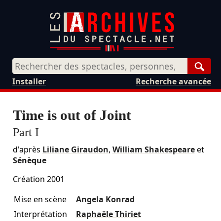
Rech
Installer
Recherche avancée
Time is out of Joint
Part I
d'après
Liliane Giraudon
,
William Shakespeare
et
Sénèque
Création 2001
Mise en scène
Angela Konrad
Interprétation
Raphaële Thiriet