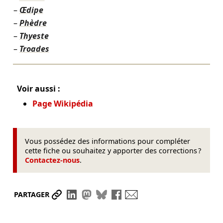
Œdipe
Phèdre
Thyeste
Troades
Voir aussi :
Page Wikipédia
Vous possédez des informations pour compléter
cette fiche ou souhaitez y apporter des corrections ?
Contactez-nous
.
Partager le lien
Partager sur LinkedIn
Partager sur Mastodon
Partager sur Bluesky
Partager sur Facebook
Envoyer par mail
PARTAGER