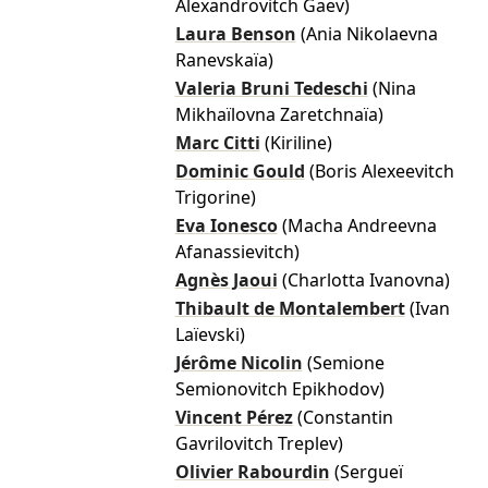
Alexandrovitch Gaev)
Laura Benson
(Ania Nikolaevna
Ranevskaïa)
Valeria Bruni Tedeschi
(Nina
Mikhaïlovna Zaretchnaïa)
Marc Citti
(Kiriline)
Dominic Gould
(Boris Alexeevitch
Trigorine)
Eva Ionesco
(Macha Andreevna
Afanassievitch)
Agnès Jaoui
(Charlotta Ivanovna)
Thibault de Montalembert
(Ivan
Laïevski)
Jérôme Nicolin
(Semione
Semionovitch Epikhodov)
Vincent Pérez
(Constantin
Gavrilovitch Treplev)
Olivier Rabourdin
(Sergueï