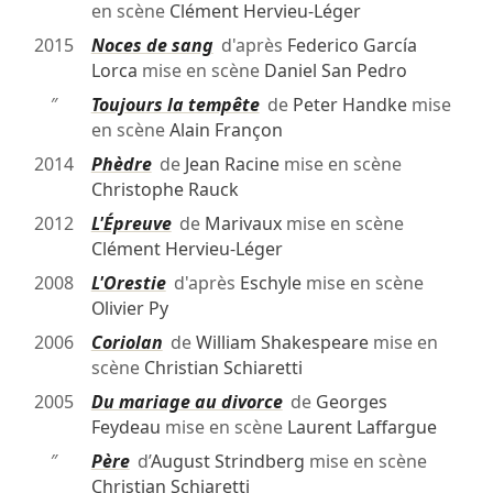
en scène
Clément Hervieu-Léger
2015
Noces de sang
d'après
Federico García
Lorca
mise en scène
Daniel San Pedro
″
Toujours la tempête
de
Peter Handke
mise
en scène
Alain Françon
2014
Phèdre
de
Jean Racine
mise en scène
Christophe Rauck
2012
L'Épreuve
de
Marivaux
mise en scène
Clément Hervieu-Léger
2008
L'Orestie
d'après
Eschyle
mise en scène
Olivier Py
2006
Coriolan
de
William Shakespeare
mise en
scène
Christian Schiaretti
2005
Du mariage au divorce
de
Georges
Feydeau
mise en scène
Laurent Laffargue
″
Père
d’
August Strindberg
mise en scène
Christian Schiaretti