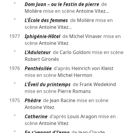
″
Dom Juan – ou le Festin de pierre
de
Molière
mise en scène
Antoine Vitez
…
″
L'École des femmes
de
Molière
mise en
scène
Antoine Vitez
…
1977
Iphigénie-Hôtel
de
Michel Vinaver
mise en
scène
Antoine Vitez
″
L'Adulateur
de
Carlo Goldoni
mise en scène
Robert Gironès
1976
Penthésilée
d'après
Heinrich von Kleist
mise en scène
Michel Hermon
″
L'Éveil du printemps
de
Frank Wedekind
mise en scène
Pierre Romans
1975
Phèdre
de
Jean Racine
mise en scène
Antoine Vitez
″
Catherine
d'après
Louis Aragon
mise en
scène
Antoine Vitez
″
En r'venant d'l'expo
de
Jean-Claude