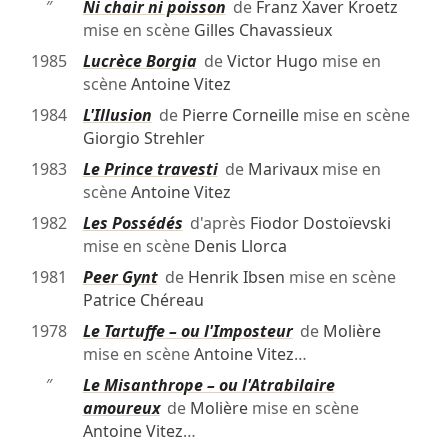
″
Ni chair ni poisson
de
Franz Xaver Kroetz
mise en scène
Gilles Chavassieux
1985
Lucrèce Borgia
de
Victor Hugo
mise en
scène
Antoine Vitez
1984
L'Illusion
de
Pierre Corneille
mise en scène
Giorgio Strehler
1983
Le Prince travesti
de
Marivaux
mise en
scène
Antoine Vitez
1982
Les Possédés
d'après
Fiodor Dostoïevski
mise en scène
Denis Llorca
1981
Peer Gynt
de
Henrik Ibsen
mise en scène
Patrice Chéreau
1978
Le Tartuffe – ou l'Imposteur
de
Molière
mise en scène
Antoine Vitez
…
″
Le Misanthrope – ou l'Atrabilaire
amoureux
de
Molière
mise en scène
Antoine Vitez
…