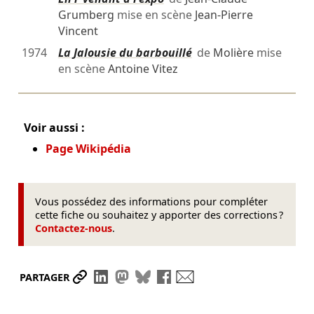
Grumberg
mise en scène
Jean-Pierre
Vincent
1974
La Jalousie du barbouillé
de
Molière
mise
en scène
Antoine Vitez
Voir aussi :
Page Wikipédia
Vous possédez des informations pour compléter
cette fiche ou souhaitez y apporter des corrections ?
Contactez-nous
.
Partager le lien
Partager sur LinkedIn
Partager sur Mastodon
Partager sur Bluesky
Partager sur Facebook
Envoyer par mail
PARTAGER