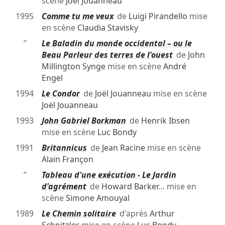
scène
Joël Jouanneau
1995
Comme tu me veux
de
Luigi Pirandello
mise
en scène
Claudia Stavisky
″
Le Baladin du monde occidental – ou le
Beau Parleur des terres de l'ouest
de
John
Millington Synge
mise en scène
André
Engel
1994
Le Condor
de
Joël Jouanneau
mise en scène
Joël Jouanneau
1993
John Gabriel Borkman
de
Henrik Ibsen
mise en scène
Luc Bondy
1991
Britannicus
de
Jean Racine
mise en scène
Alain Françon
″
Tableau d'une exécution - Le Jardin
d'agrément
de
Howard Barker
… mise en
scène
Simone Amouyal
1989
Le Chemin solitaire
d'après
Arthur