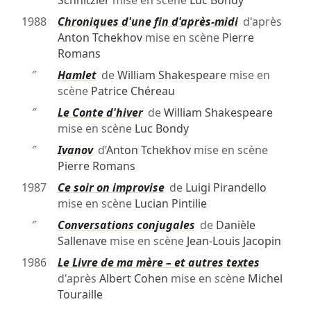
Schnitzler
mise en scène
Luc Bondy
1988
Chroniques d'une fin d'après-midi
d'après
Anton Tchekhov
mise en scène
Pierre
Romans
″
Hamlet
de
William Shakespeare
mise en
scène
Patrice Chéreau
″
Le Conte d'hiver
de
William Shakespeare
mise en scène
Luc Bondy
″
Ivanov
d’
Anton Tchekhov
mise en scène
Pierre Romans
1987
Ce soir on improvise
de
Luigi Pirandello
mise en scène
Lucian Pintilie
″
Conversations conjugales
de
Danièle
Sallenave
mise en scène
Jean-Louis Jacopin
1986
Le Livre de ma mère – et autres textes
d'après
Albert Cohen
mise en scène
Michel
Touraille