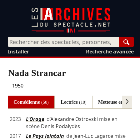
Rech
Installer
Recherche avancée
Nada Strancar
1950
Comédienne
Lectrice
Metteuse en scène
(50)
(10)
(
2023
L'Orage
d’
Alexandre Ostrovski
mise en
scène
Denis Podalydès
2017
Le Pays lointain
de
Jean-Luc Lagarce
mise