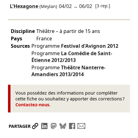
L'Hexagone
04/02
→
06/02
[3 rep.]
(Meylan)
Discipline
Théâtre – à partir de 15 ans
Pays
France
Sources
Programme
Festival d'Avignon
2012
Programme
La Comédie de Saint-
Étienne
2012/2013
Programme
Théâtre Nanterre-
Amandiers
2013/2014
Vous possédez des informations pour compléter
cette fiche ou souhaitez y apporter des corrections ?
Contactez-nous
.
Partager le lien
Partager sur LinkedIn
Partager sur Mastodon
Partager sur Bluesky
Partager sur Facebook
Envoyer par mail
PARTAGER