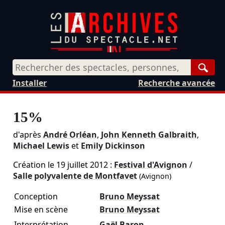
Rech
Installer
Recherche avancée
15%
d'après
André Orléan
,
John Kenneth Galbraith
,
Michael Lewis
et
Emily Dickinson
Création le
19 juillet 2012
:
Festival d'Avignon
/
Salle polyvalente de Montfavet
(Avignon)
Conception
Bruno Meyssat
Mise en scène
Bruno Meyssat
Interprétation
Gaël Baron