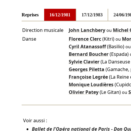
Reprises
16/12/1981
17/12/1983
24/06/19
Direction musicale
John Lanchbery
Michel 
ou
Danse
Florence Clerc
(Kitri)
Mon
ou
Cyril Atanassoff
(Basilio)
o
Bernard Boucher
(Espada)
Sylvie Clavier
(La Danseuse 
Georges Piletta
(Gamache, p
Françoise Legrée
(La Reine
Monique Loudières
(Cupid
Olivier Patey
(Le Gitan)
S
ou
Voir aussi :
Ballet de l'Opéra national de Paris - Don Qu