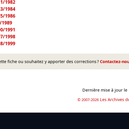
81/1982
83/1984
85/1986
8/1989
90/1991
97/1998
98/1999
te fiche ou souhaitez y apporter des corrections ?
Contactez-no
Dernière mise à jour le
Les Archives d
© 2007-2026
book
il