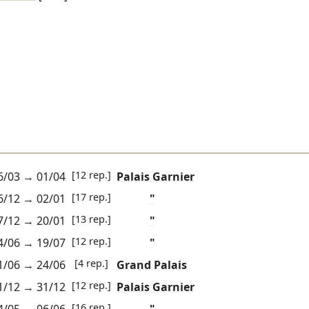
[12 rep.]
6/03
→
01/04
Palais Garnier
[17 rep.]
6/12
→
02/01
"
[13 rep.]
7/12
→
20/01
"
[12 rep.]
4/06
→
19/07
"
[4 rep.]
1/06
→
24/06
Grand Palais
[12 rep.]
1/12
→
31/12
Palais Garnier
[16 rep.]