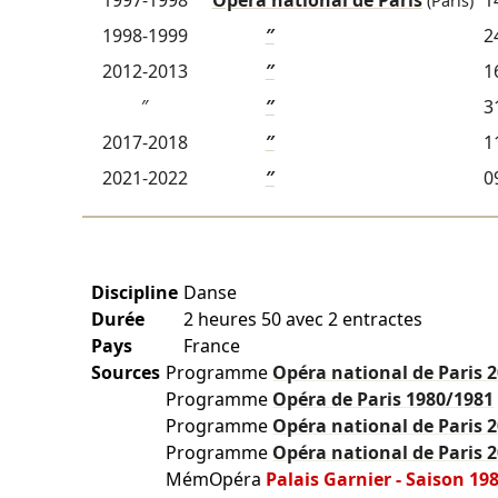
1997-1998
Opéra national de Paris
1
(Paris)
1998-1999
″
2
2012-2013
″
1
″
″
3
2017-2018
″
1
2021-2022
″
0
Discipline
Danse
Durée
2 heures 50 avec 2 entractes
Pays
France
Sources
Programme
Opéra national de Paris
2
Programme
Opéra de Paris
1980/1981
Programme
Opéra national de Paris
2
Programme
Opéra national de Paris
2
MémOpéra
Palais Garnier - Saison 19