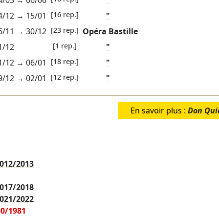
4/05
→
06/06
"
[16 rep.]
4/12
→
15/01
"
[23 rep.]
6/11
→
30/12
Opéra Bastille
[1 rep.]
1/12
"
[18 rep.]
1/12
→
06/01
"
[12 rep.]
9/12
→
02/01
"
En savoir plus :
Don Qui
012/2013
017/2018
021/2022
80/1981