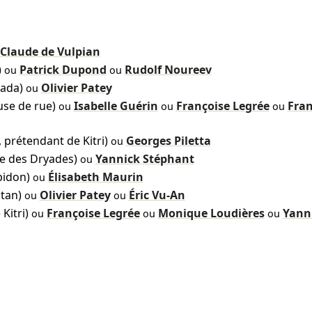
Claude de Vulpian
)
Patrick Dupond
Rudolf Noureev
ou
ou
ada)
Olivier Patey
ou
se de rue)
Isabelle Guérin
Françoise Legrée
Fra
ou
ou
ou
prétendant de Kitri)
Georges Piletta
ou
ne des Dryades)
Yannick Stéphant
ou
pidon)
Élisabeth Maurin
ou
itan)
Olivier Patey
Éric Vu-An
ou
ou
Kitri)
Françoise Legrée
Monique Loudières
Yann
ou
ou
ou