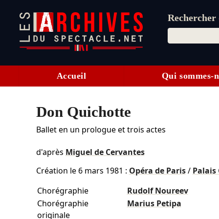
Rechercher d
Accueil
Qui sommes-n
Don Quichotte
Ballet en un prologue et trois actes
d'après
Miguel de Cervantes
Création le
6 mars 1981
:
Opéra de Paris
/
Palais
Chorégraphie
Rudolf Noureev
Chorégraphie
Marius Petipa
originale