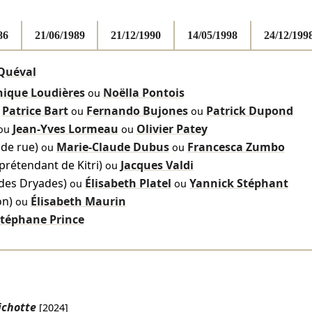
86
21/06/1989
21/12/1990
14/05/1998
24/12/199
Quéval
ique Loudières
Noëlla Pontois
ou
Patrice Bart
Fernando Bujones
Patrick Dupond
u
ou
ou
Jean-Yves Lormeau
Olivier Patey
ou
ou
de rue)
Marie-Claude Dubus
Francesca Zumbo
ou
ou
rétendant de Kitri)
Jacques Valdi
ou
 des Dryades)
Élisabeth Platel
Yannick Stéphant
ou
ou
on)
Élisabeth Maurin
ou
téphane Prince
ichotte
[2024]