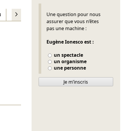
Ne pas remplir
Une question pour nous
8
16/11/2012
11/12/2017
09/12/2021
assurer que vous n’êtes
pas une machine :
Eugène Ionesco est :
un spectacle
un organisme
une personne
Je m’inscris