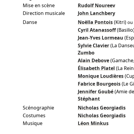
Mise en scène
Rudolf Noureev
Direction musicale
John Lanchbery
Danse
Noëlla Pontois
(Kitri)
ou
Cyril Atanassoff
(Basilio
Jean-Yves Lormeau
(Esp
Sylvie Clavier
(La Danseu
Zumbo
Alain Debove
(Gamache, 
Élisabeth Platel
(La Rei
Monique Loudières
(Cu
Fabrice Bourgeois
(Le G
Jennifer Goubé
(Amie de 
Stéphant
Scénographie
Nicholas Georgiadis
Costumes
Nicholas Georgiadis
Musique
Léon Minkus