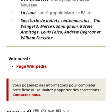
Noureev
″
La Luna
chorégraphie
Maurice Béjart
″
Spectacle de ballets contemporains – Tim
Wengerd, Merce Cunningham, Karole
Armitage, Louis Falco, Andrew Degroat et
William Forsythe
Voir aussi :
Page Wikipédia
Vous possédez des informations pour compléter
cette fiche ou souhaitez y apporter des corrections ?
Contactez-nous
.
Partager le lien
Partager sur LinkedIn
Partager sur Mastodon
Partager sur Bluesky
Partager sur Facebook
Envoyer par mail
PARTAGER