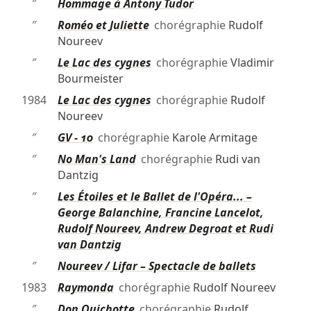
″
Hommage à Antony Tudor
″
Roméo et Juliette
chorégraphie
Rudolf
Noureev
″
Le Lac des cygnes
chorégraphie
Vladimir
Bourmeister
1984
Le Lac des cygnes
chorégraphie
Rudolf
Noureev
″
GV - 10
chorégraphie
Karole Armitage
″
No Man's Land
chorégraphie
Rudi van
Dantzig
″
Les Étoiles et le Ballet de l'Opéra... –
George Balanchine, Francine Lancelot,
Rudolf Noureev, Andrew Degroat et Rudi
van Dantzig
″
Noureev / Lifar – Spectacle de ballets
1983
Raymonda
chorégraphie
Rudolf Noureev
″
Don Quichotte
chorégraphie
Rudolf