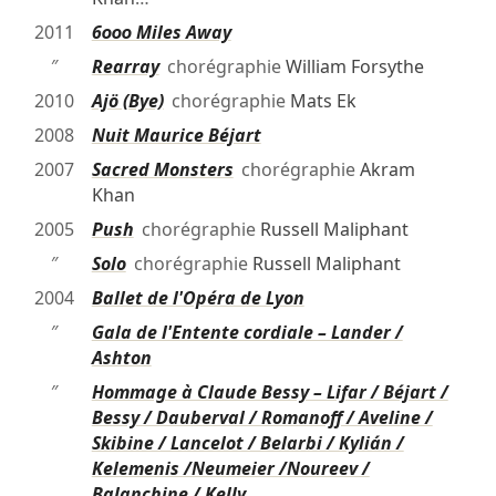
2011
6000 Miles Away
″
Rearray
chorégraphie
William Forsythe
2010
Ajö (Bye)
chorégraphie
Mats Ek
2008
Nuit Maurice Béjart
2007
Sacred Monsters
chorégraphie
Akram
Khan
2005
Push
chorégraphie
Russell Maliphant
″
Solo
chorégraphie
Russell Maliphant
2004
Ballet de l'Opéra de Lyon
″
Gala de l'Entente cordiale – Lander /
Ashton
″
Hommage à Claude Bessy – Lifar / Béjart /
Bessy / Dauberval / Romanoff / Aveline /
Skibine / Lancelot / Belarbi / Kylián /
Kelemenis /Neumeier /Noureev /
Balanchine / Kelly