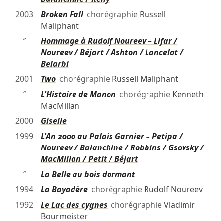
2003
Broken Fall
chorégraphie
Russell
Maliphant
″
Hommage à Rudolf Noureev – Lifar /
Noureev / Béjart / Ashton / Lancelot /
Belarbi
2001
Two
chorégraphie
Russell Maliphant
″
L'Histoire de Manon
chorégraphie
Kenneth
MacMillan
2000
Giselle
1999
L'An 2000 au Palais Garnier – Petipa /
Noureev / Balanchine / Robbins / Gsovsky /
MacMillan / Petit / Béjart
″
La Belle au bois dormant
1994
La Bayadère
chorégraphie
Rudolf Noureev
1992
Le Lac des cygnes
chorégraphie
Vladimir
Bourmeister