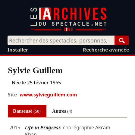
Rech
Installer
Recherche avancée
Sylvie Guillem
Née le
25 février 1965
Site
www.sylvieguillem.com
Danseuse
Autres
(50)
(4)
2015
Life in Progress
chorégraphie
Akram
Khan
…