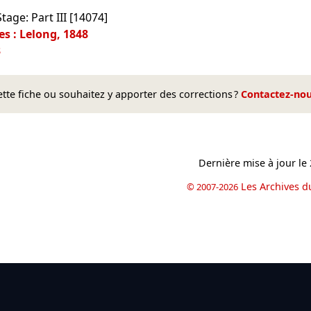
age: Part III [14074]
es : Lelong, 1848
3
te fiche ou souhaitez y apporter des corrections ?
Contactez-no
Dernière mise à jour le
Les Archives d
© 2007-2026
book
il