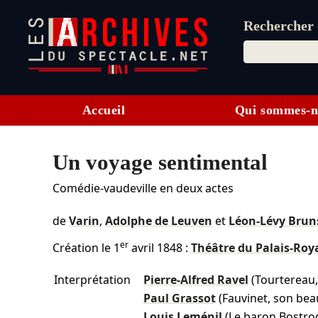
Rechercher d
Accueil
Qui sommes-n
Un voyage sentimental
Comédie-vaudeville en deux actes
de
Varin
,
Adolphe de Leuven
et
Léon-Lévy Brun
er
Création le
1
avril 1848
:
Théâtre du Palais-Roy
Interprétation
Pierre-Alfred Ravel
(Tourtereau,
Paul Grassot
(Fauvinet, son bea
Louis Leménil
(Le baron Bostrog