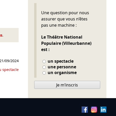
Ne pas remplir
Une question pour nous
assurer que vous n’êtes
pas une machine :
us
.
Le Théâtre National
Populaire (Villeurbanne)
est :
21/09/2024
un spectacle
une personne
u spectacle
un organisme
Je m’inscris