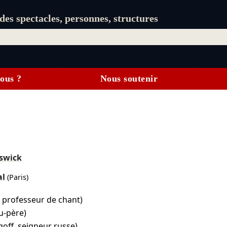
es spectacles, personnes, structures
ous ?
Nous soutenir
swick
al
(Paris)
 professeur de chant)
u-père)
off, seigneur russe)