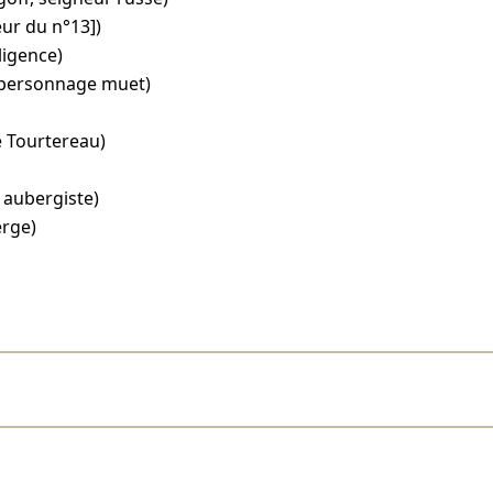
ur du n°13])
ligence)
, personnage muet)
 Tourtereau)
aubergiste)
erge)