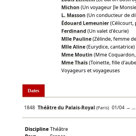
Michon
(Un voyageur [le Monsie
L. Masson
(Un conducteur de di
Édouard Lemeunier
(Célicourt
Ferdinand
(Un valet d'écurie)
Mlle Pauline
(Zélinde, femme de
Mlle Aline
(Eurydice, cantatrice)
Mme Moutin
(Mme Coquardon, 
Mme Thaïs
(Toinette, fille d'aub
Voyageurs et voyageuses
Dates
1848
Théâtre du Palais-Royal
01/04
→ ...
(Paris)
Discipline
Théâtre