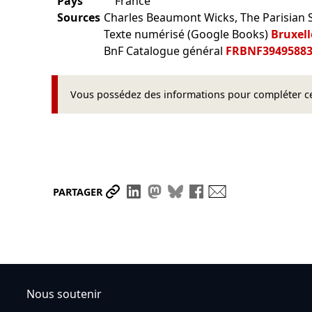
Pays
France
Sources
Charles Beaumont Wicks, The Parisian St
Texte numérisé (Google Books)
Bruxell
BnF Catalogue général
FRBNF3949588
Vous possédez des informations pour compléter cet
Partager le lien
Partager sur LinkedIn
Partager sur Mastodon
Partager sur Bluesky
Partager sur Face
Envoyer par ma
PARTAGER
Nous soutenir