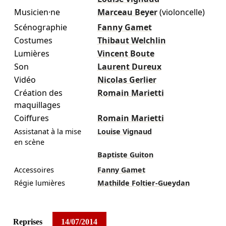
Musicien·ne
Marceau Beyer
(violoncelle)
Scénographie
Fanny Gamet
Costumes
Thibaut Welchlin
Lumières
Vincent Boute
Son
Laurent Dureux
Vidéo
Nicolas Gerlier
Création des
Romain Marietti
maquillages
Coiffures
Romain Marietti
Assistanat à la mise
Louise Vignaud
en scène
Baptiste Guiton
Accessoires
Fanny Gamet
Régie lumières
Mathilde Foltier-Gueydan
Reprises
14/07/2014