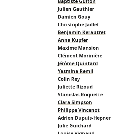
Baptiste Guiton
Julien Gauthier
Damien Gouy
Christophe Jaillet
Benjamin Kerautret
Anna Kupfer
Maxime Mansion
Clément Morinière
Jérôme Quintard
Yasmina Remil
Colin Rey
Juliette Rizoud
Stanislas Roquette
Clara Simpson
Philippe Vincenot
Adrien Dupuis-Hepner
Julie Guichard
Louise Vignaud