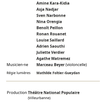
Amine Kara-Kidia
Asja Nadjar
Sven Narbonne
Nina Orengia
Benoît Peillon
Ronan Rouanet
Louise Saillard
Adrien Saouthi
Juliette Verdier
Agathe Watremez
Musicien·ne
Marceau Beyer
(violoncelle)
Régie lumières
Mathilde Foltier-Gueydan
Production
Théâtre National Populaire
(Villeurbanne)