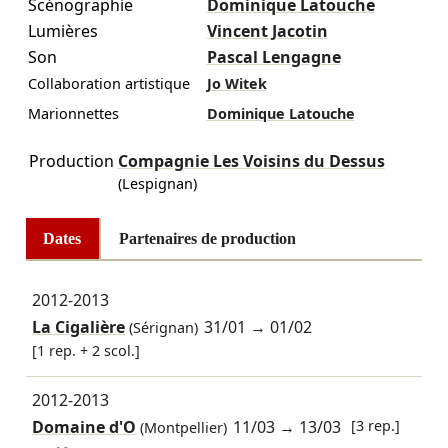
Scénographie
Dominique Latouche
Lumières
Vincent Jacotin
Son
Pascal Lengagne
Collaboration artistique
Jo Witek
Marionnettes
Dominique Latouche
Production
Compagnie Les Voisins du Dessus
(Lespignan)
Dates
Partenaires de production
2012-2013
La Cigalière
31/01
→
01/02
(Sérignan)
[1 rep. + 2 scol.]
2012-2013
Domaine d'O
11/03
→
13/03
[3 rep.]
(Montpellier)