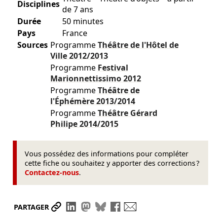
Disciplines
de 7 ans
Durée
50 minutes
Pays
France
Sources
Programme
Théâtre de l'Hôtel de
Ville
2012/2013
Programme
Festival
Marionnettissimo
2012
Programme
Théâtre de
l'Éphémère
2013/2014
Programme
Théâtre Gérard
Philipe
2014/2015
Vous possédez des informations pour compléter
cette fiche ou souhaitez y apporter des corrections ?
Contactez-nous
.
Partager le lien
Partager sur LinkedIn
Partager sur Mastodon
Partager sur Bluesky
Partager sur Facebook
Envoyer par mail
PARTAGER