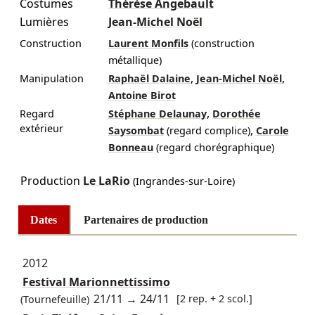
Costumes
Thérèse Angebault
Lumières
Jean-Michel Noël
Construction
Laurent Monfils
(construction
métallique)
,
,
Manipulation
Raphaël Dalaine
Jean-Michel Noël
Antoine Birot
,
Regard
Stéphane Delaunay
Dorothée
extérieur
,
Saysombat
(regard complice)
Carole
Bonneau
(regard chorégraphique)
Production
Le LaRio
(Ingrandes-sur-Loire)
Dates
Partenaires de production
2012
Festival Marionnettissimo
21/11
→
24/11
[2 rep. + 2 scol.]
(Tournefeuille)