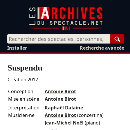
Rech
Installer
Recherche avancée
Suspendu
Création 2012
Conception
Antoine Birot
Mise en scène
Antoine Birot
Interprétation
Raphaël Dalaine
Musicien·ne
Antoine Birot
(concertina)
Jean-Michel Noël
(piano)