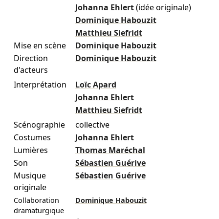
Johanna Ehlert
(idée originale)
Dominique Habouzit
Matthieu Siefridt
Mise en scène
Dominique Habouzit
Direction
Dominique Habouzit
d'acteurs
Interprétation
Loïc Apard
Johanna Ehlert
Matthieu Siefridt
Scénographie
collective
Costumes
Johanna Ehlert
Lumières
Thomas Maréchal
Son
Sébastien Guérive
Musique
Sébastien Guérive
originale
Collaboration
Dominique Habouzit
dramaturgique