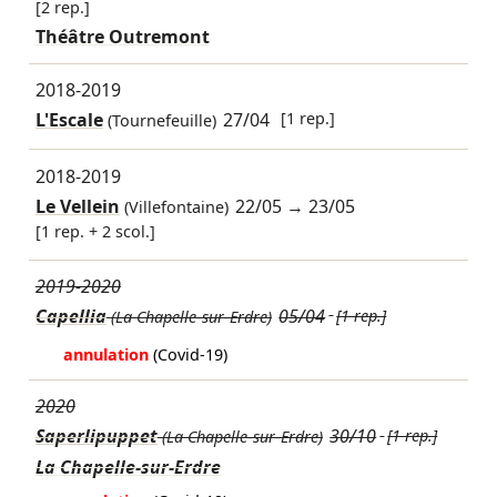
[2 rep.]
Théâtre Outremont
2018-2019
L'Escale
27/04
[1 rep.]
(Tournefeuille)
2018-2019
Le Vellein
22/05
→
23/05
(Villefontaine)
[1 rep. + 2 scol.]
2019-2020
Capellia
05/04
[1 rep.]
(La Chapelle-sur-Erdre)
annulation
(Covid-19)
2020
Saperlipuppet
30/10
[1 rep.]
(La Chapelle-sur-Erdre)
La Chapelle-sur-Erdre