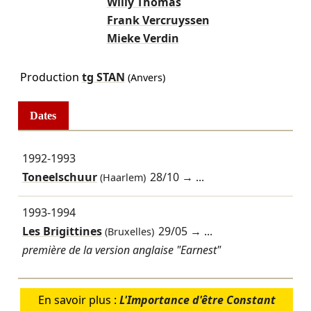
Willy Thomas
Frank Vercruyssen
Mieke Verdin
Production
tg STAN
(Anvers)
Dates
1992-1993
Toneelschuur
28/10
→ ...
(Haarlem)
1993-1994
Les Brigittines
29/05
→ ...
(Bruxelles)
première de la version anglaise "Earnest"
En savoir plus :
L'Importance d'être Constant