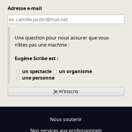
Adresse e-mail
Ne pas remplir
Une question pour nous assurer que vous
n’êtes pas une machine :
Eugène Scribe est :
un spectacle
un organisme
une personne
Je m’inscris
Nous soutenir
Nos services aux professionnels