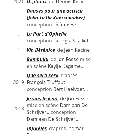
2021
Orphans
de
Dennis Kelly
Danses pour une actrice
“
(Jolente De Keersmaeker)
conception
Jérôme Bel
La Part d'Ophélie
“
conception
Georgia Scalliet
“
Via Bérénice
de
Jean Racine
Rambuku
de
Jon Fosse
mise
“
en scène
Kayije Kagame
…
Que sera sera
d'après
2019
François Truffaut
conception
Bert Haelvoet
…
Je suis le vent
de
Jon Fosse
mise en scène
Damiaan De
2018
Schrijver
… conception
Damiaan De Schrijver
…
Infidèles
d'après
Ingmar
“