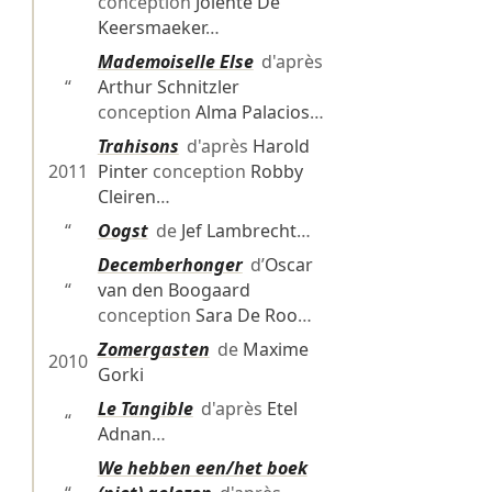
conception
Jolente De
Keersmaeker
…
Mademoiselle Else
d'après
“
Arthur Schnitzler
conception
Alma Palacios
…
Trahisons
d'après
Harold
2011
Pinter
conception
Robby
Cleiren
…
“
Oogst
de
Jef Lambrecht
…
Decemberhonger
d’
Oscar
“
van den Boogaard
conception
Sara De Roo
…
Zomergasten
de
Maxime
2010
Gorki
Le Tangible
d'après
Etel
“
Adnan
…
We hebben een/het boek