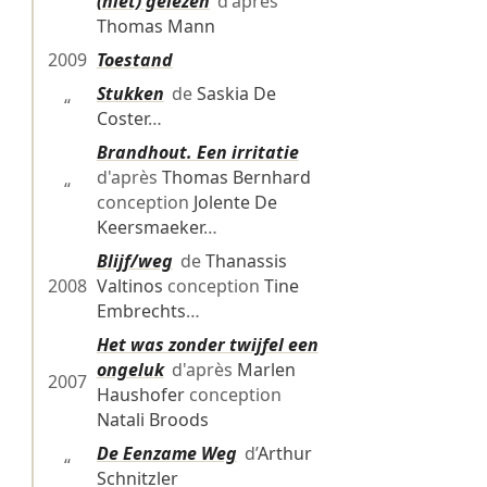
“
(niet) gelezen
d'après
Thomas Mann
2009
Toestand
Stukken
de
Saskia De
“
Coster
…
Brandhout. Een irritatie
d'après
Thomas Bernhard
“
conception
Jolente De
Keersmaeker
…
Blijf/weg
de
Thanassis
2008
Valtinos
conception
Tine
Embrechts
…
Het was zonder twijfel een
ongeluk
d'après
Marlen
2007
Haushofer
conception
Natali Broods
De Eenzame Weg
d’
Arthur
“
Schnitzler