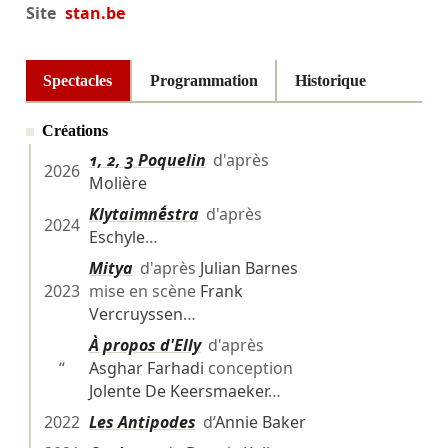
Site
stan.be
Spectacles
Programmation
Historique
Créations
1, 2, 3 Poquelin
d'après
2026
Molière
Klytaimnḗstra
d'après
2024
Eschyle
…
Mitya
d'après
Julian Barnes
2023
mise en scène
Frank
Vercruyssen
…
À propos d'Elly
d'après
“
Asghar Farhadi
conception
Jolente De Keersmaeker
…
2022
Les Antipodes
d’
Annie Baker