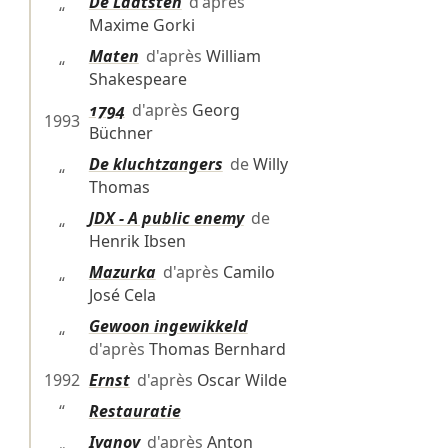
De Laatsten
d'après
“
Maxime Gorki
Maten
d'après
William
“
Shakespeare
1794
d'après
Georg
1993
Büchner
De kluchtzangers
de
Willy
“
Thomas
JDX - A public enemy
de
“
Henrik Ibsen
Mazurka
d'après
Camilo
“
José Cela
Gewoon ingewikkeld
“
d'après
Thomas Bernhard
1992
Ernst
d'après
Oscar Wilde
“
Restauratie
Ivanov
d'après
Anton