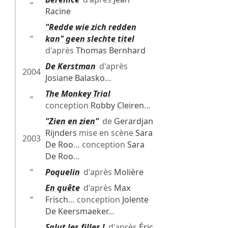
“
Racine
"Redde wie zich redden
“
kan" geen slechte titel
d'après
Thomas Bernhard
De Kerstman
d'après
2004
Josiane Balasko
…
The Monkey Trial
“
conception
Robby Cleiren
…
"Zien en zien"
de
Gerardjan
Rijnders
mise en scène
Sara
2003
De Roo
… conception
Sara
De Roo
…
“
Poquelin
d'après
Molière
En quête
d'après
Max
“
Frisch
… conception
Jolente
De Keersmaeker
…
Salut les filles !
d'après
Éric