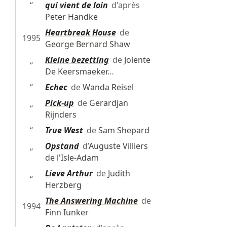
“
qui vient de loin
d'après
Peter Handke
Heartbreak House
de
1995
George Bernard Shaw
Kleine bezetting
de
Jolente
“
De Keersmaeker
…
“
Echec
de
Wanda Reisel
Pick-up
de
Gerardjan
“
Rijnders
“
True West
de
Sam Shepard
Opstand
d’
Auguste Villiers
“
de l'Isle-Adam
Lieve Arthur
de
Judith
“
Herzberg
The Answering Machine
de
1994
Finn Iunker