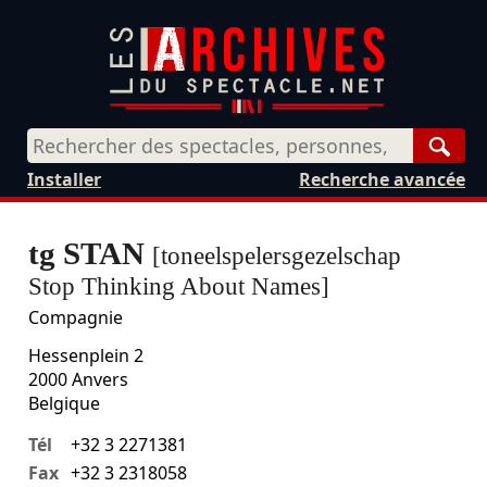
Rech
Installer
Recherche avancée
tg STAN
[toneelspelersgezelschap
Stop Thinking About Names]
Compagnie
Hessenplein 2
2000
Anvers
Belgique
Tél
+32 3 2271381
Fax
+32 3 2318058