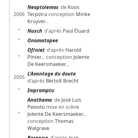
Neoptolemos
de
Koos
2006
Terpstra
conception
Minke
Kruyver
…
“
Nusch
d'après
Paul Éluard
“
Onomatopee
Of/niet
d'après
Harold
“
Pinter
… conception
Jolente
De Keersmaeker
…
L'Avantage du doute
2005
d'après
Bertolt Brecht
“
Impromptu
Anathema
de
José Luis
Peixoto
mise en scène
“
Jolente De Keersmaeker
…
conception
Thomas
Walgrave
Berenice
d'après
Jean