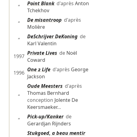
Point Blank
d'après
Anton
“
Tchekhov
De misantroop
d'après
“
Molière
DeSchrijver DeKoning
de
“
Karl Valentin
Private Lives
de
Noël
1997
Coward
One 2 Life
d'après
George
1996
Jackson
Oude Meesters
d'après
Thomas Bernhard
“
conception
Jolente De
Keersmaeker
…
Pick-up/Kanker
de
“
Gerardjan Rijnders
Stukgoed, a beau mentir