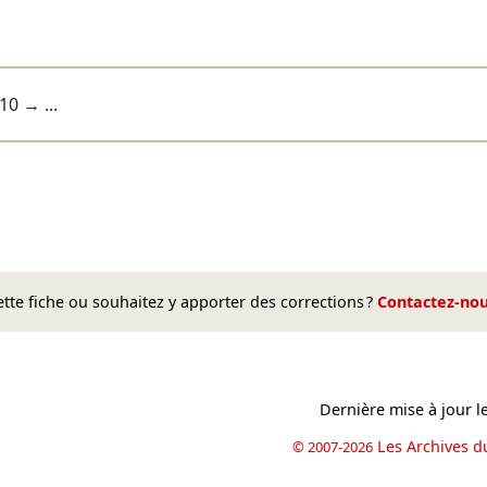
10
→ ...
te fiche ou souhaitez y apporter des corrections ?
Contactez-no
Dernière mise à jour l
Les Archives d
© 2007-2026
book
il