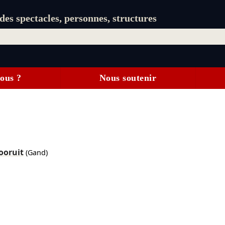
es spectacles, personnes, structures
ous ?
Nous soutenir
ooruit
(Gand)