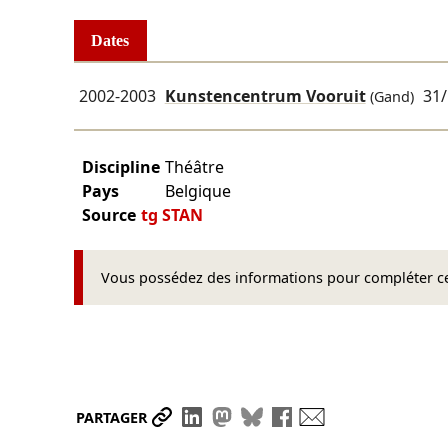
Dates
2002-2003
Kunstencentrum Vooruit
31/
(Gand)
Discipline
Théâtre
Pays
Belgique
Source
tg STAN
Vous possédez des informations pour compléter cet
Partager le lien
Partager sur LinkedIn
Partager sur Mastodon
Partager sur Bluesky
Partager sur Face
Envoyer par ma
PARTAGER