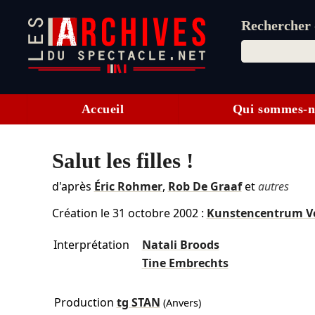
Rechercher d
Accueil
Qui sommes-n
Salut les filles !
d'après
Éric Rohmer
,
Rob De Graaf
et
autres
Création le
31 octobre 2002
:
Kunstencentrum V
Interprétation
Natali Broods
Tine Embrechts
Production
tg STAN
(Anvers)