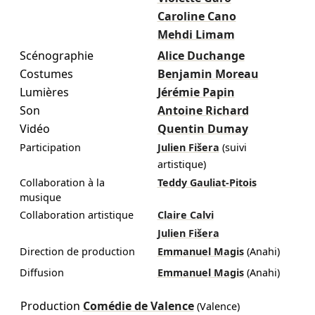
Caroline Cano
Mehdi Limam
Scénographie
Alice Duchange
Costumes
Benjamin Moreau
Lumières
Jérémie Papin
Son
Antoine Richard
Vidéo
Quentin Dumay
Participation
Julien Fišera
(suivi
artistique)
Collaboration à la
Teddy Gauliat-Pitois
musique
Collaboration artistique
Claire Calvi
Julien Fišera
Direction de production
Emmanuel Magis
(Anahi)
Diffusion
Emmanuel Magis
(Anahi)
Production
Comédie de Valence
(Valence)