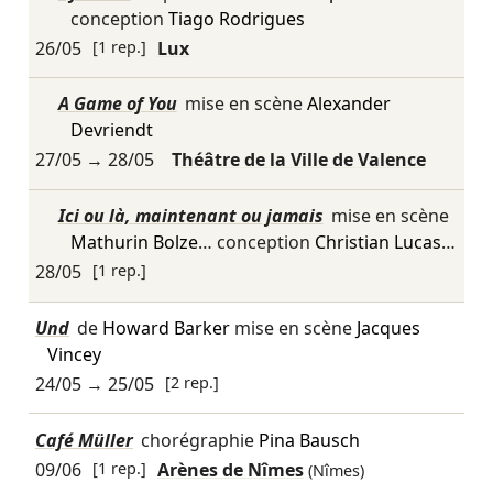
conception
Tiago Rodrigues
26/05
[1 rep.]
Lux
A Game of You
mise en scène
Alexander
Devriendt
27/05
→
28/05
Théâtre de la Ville de Valence
Ici ou là, maintenant ou jamais
mise en scène
Mathurin Bolze
… conception
Christian Lucas
…
28/05
[1 rep.]
Und
de
Howard Barker
mise en scène
Jacques
Vincey
24/05
→
25/05
[2 rep.]
Café Müller
chorégraphie
Pina Bausch
09/06
[1 rep.]
Arènes de Nîmes
(Nîmes)