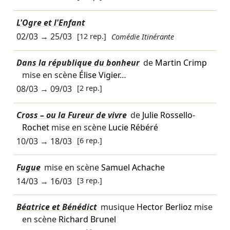
L'Ogre et l'Enfant
02/03
→
25/03
[12 rep.]
Comédie Itinérante
Dans la république du bonheur
de
Martin Crimp
mise en scène
Élise Vigier
…
08/03
→
09/03
[2 rep.]
Cross – ou la Fureur de vivre
de
Julie Rossello-
Rochet
mise en scène
Lucie Rébéré
10/03
→
18/03
[6 rep.]
Fugue
mise en scène
Samuel Achache
14/03
→
16/03
[3 rep.]
Béatrice et Bénédict
musique
Hector Berlioz
mise
en scène
Richard Brunel