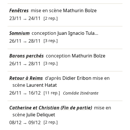
Fenêtres
mise en scène
Mathurin Bolze
23/11
→
24/11
[2 rep.]
Somnium
conception
Juan Ignacio Tula
…
26/11
→
28/11
[3 rep.]
Barons perchés
conception
Mathurin Bolze
26/11
→
28/11
[3 rep.]
Retour à Reims
d'après
Didier Eribon
mise en
scène
Laurent Hatat
26/11
→
16/12
[11 rep.]
Comédie Itinérante
Catherine et Christian (Fin de partie)
mise en
scène
Julie Deliquet
08/12
→
09/12
[2 rep.]