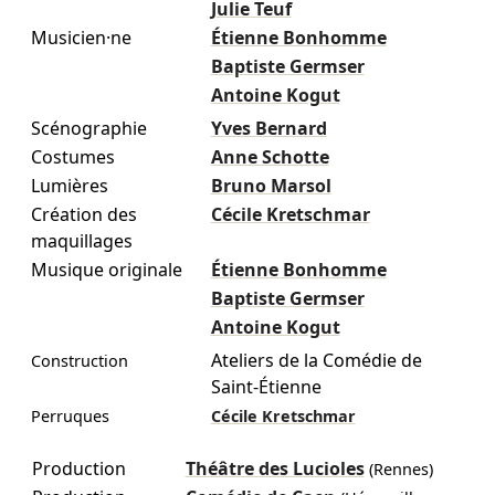
Julie Teuf
Musicien·ne
Étienne Bonhomme
Baptiste Germser
Antoine Kogut
Scénographie
Yves Bernard
Costumes
Anne Schotte
Lumières
Bruno Marsol
Création des
Cécile Kretschmar
maquillages
Musique originale
Étienne Bonhomme
Baptiste Germser
Antoine Kogut
Ateliers de la Comédie de
Construction
Saint-Étienne
Perruques
Cécile Kretschmar
Production
Théâtre des Lucioles
(Rennes)