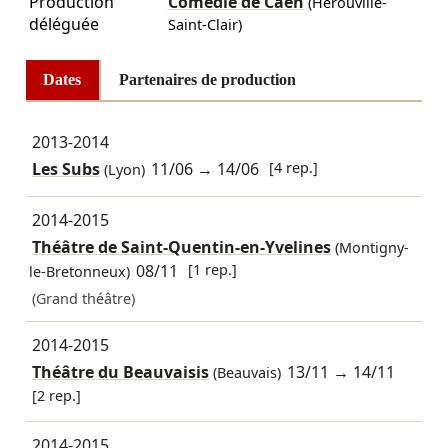
Production
Comédie de Caen
(Hérouville-
déléguée
Saint-Clair)
Dates
Partenaires de production
2013-2014
Les Subs
11/06
→
14/06
[4 rep.]
(Lyon)
2014-2015
Théâtre de Saint-Quentin-en-Yvelines
(Montigny-
08/11
[1 rep.]
le-Bretonneux)
(Grand théâtre)
2014-2015
Théâtre du Beauvaisis
13/11
→
14/11
(Beauvais)
[2 rep.]
2014-2015