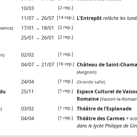
[2 rep.]
10/03
[14 rep.]
11/07
→
26/07
L'Entrepôt
relâche les lund
[2 rep.]
17/01
→
18/01
vence)
[2 rep.]
25/01
→
26/01
[1 rep.]
02/02
n)
[16 rep.]
04/07
→
21/07
Château de Saint-Cham
(Avignon)
[1 rep.]
24/04
(Grande salle)
[1 rep.]
 du
25/11
Espace Culturel de Vaiso
Romaine
(Vaison-la-Romai
[1 rep.]
03/02
Théâtre de l’Esplanade
)
[1 rep.]
04/04
Théâtre des Carmes
+ sco
dans le lycée Philippe de Gi