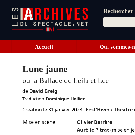
Rechercher d
Accueil
Qui sommes-n
Lune jaune
ou la Ballade de Leila et Lee
de
David Greig
Traduction
Dominique Hollier
Création le
31 janvier 2023
:
Fest'Hiver
/
Théâtre 
Mise en scène
Olivier Barrère
Aurélie Pitrat
(mise en je