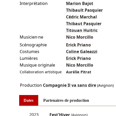
Interprétation
Marion Bajot
Thibault Pasquier
Cédric Marchal
Thibaut Pasquier
Titouan Huitric
Musicien·ne
Nico Morcillo
Scénographie
Erick Priano
Costumes
Coline Galeazzi
Lumières
Erick Priano
Musique originale
Nico Morcillo
Collaboration artistique
Aurélie Pitrat
Production
Compagnie Il va sans dire
(Avignon)
Dates
Partenaires de production
2023
Fest'Hiver
(Avignon)