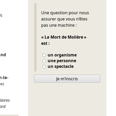
Ne pas remplir
Une question pour nous
is
assurer que vous n’êtes
pas une machine :
« La Mort de Molière »
est :
and
un organisme
une personne
un spectacle
n-la-
Je m’inscris
ne)
laires
rard