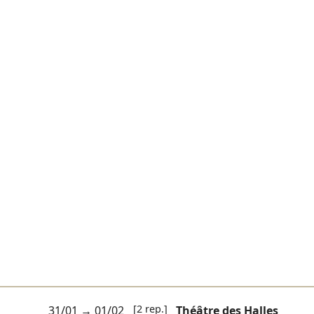
[2 rep.]
31/01
→
01/02
Théâtre des Halles