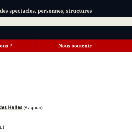
es spectacles, personnes, structures
ous ?
Nous soutenir
des Halles
(Avignon)
u)