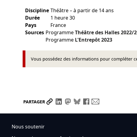
Discipline
Théâtre – à partir de 14 ans
Durée
1 heure 30
Pays
France
Sources
Programme
Théâtre des Halles
2022/
Programme
L'Entrepôt
2023
Vous possédez des informations pour compléter cet
Partager le lien
Partager sur LinkedIn
Partager sur Mastodon
Partager sur Bluesky
Partager sur Face
Envoyer par ma
PARTAGER
Nous soutenir