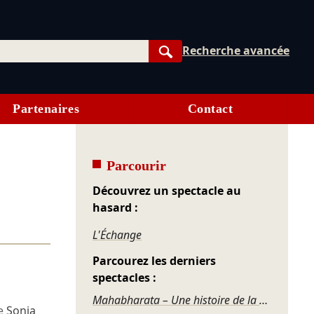
Recherche avancée
Rechercher
Partenaires
Contact
Parcourir
Découvrez un spectacle au
hasard :
L'Échange
Parcourez les derniers
spectacles :
Mahabharata – Une histoire de la violence
ne
Sonia