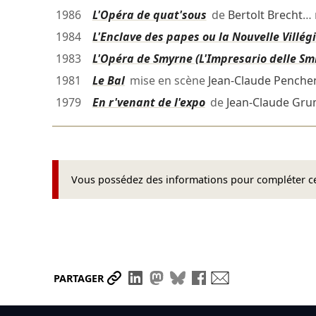
1986
L'Opéra de quat'sous
de
Bertolt Brecht
… 
1984
L'Enclave des papes ou la Nouvelle Villég
1983
L'Opéra de Smyrne (L'Impresario delle Sm
1981
Le Bal
mise en scène
Jean-Claude Penche
1979
En r'venant de l'expo
de
Jean-Claude Gr
Vous possédez des informations pour compléter cet
Partager le lien
Partager sur LinkedIn
Partager sur Mastodon
Partager sur Bluesky
Partager sur Face
Envoyer par ma
PARTAGER