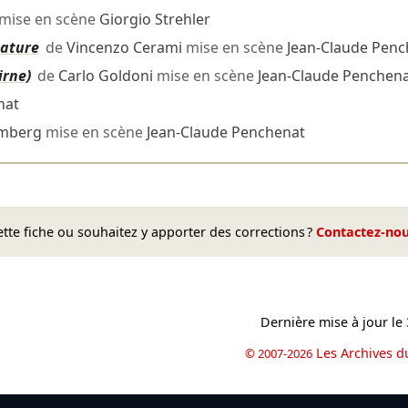
mise en scène
Giorgio Strehler
iature
de
Vincenzo Cerami
mise en scène
Jean-Claude Penc
irne)
de
Carlo Goldoni
mise en scène
Jean-Claude Penchen
nat
umberg
mise en scène
Jean-Claude Penchenat
te fiche ou souhaitez y apporter des corrections ?
Contactez-no
Dernière mise à jour le
Les Archives d
© 2007-2026
book
il