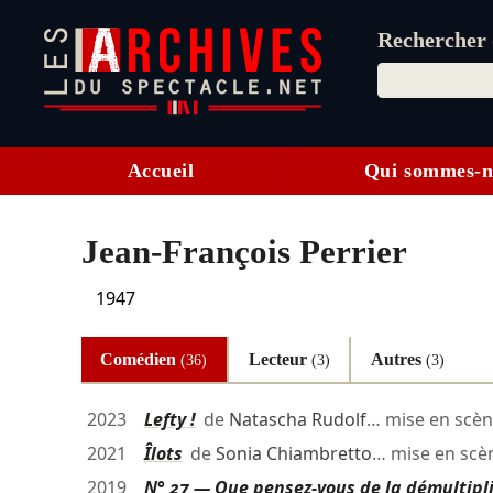
Rechercher d
Accueil
Qui sommes-n
Jean-François Perrier
1947
Comédien
Lecteur
Autres
(36)
(3)
(3)
2023
Lefty !
de
Natascha Rudolf
… mise en scè
2021
Îlots
de
Sonia Chiambretto
… mise en sc
2019
N° 27 — Que pensez-vous de la démultipli