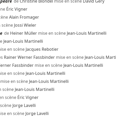
speare
de
Christine Blondel
mise en scène
David Géry
ène
Éric Vigner
cène
Alain Fromager
n scène
Jossi Wieler
me
de
Heiner Müller
mise en scène
Jean-Louis Martinelli
ne
Jean-Louis Martinelli
ise en scène
Jacques Rebotier
ès
Rainer Werner Fassbinder
mise en scène
Jean-Louis Marti
erner Fassbinder
mise en scène
Jean-Louis Martinelli
ise en scène
Jean-Louis Martinelli
 mise en scène
Jean-Louis Martinelli
n scène
Jean-Louis Martinelli
en scène
Éric Vigner
 scène
Jorge Lavelli
ise en scène
Jorge Lavelli