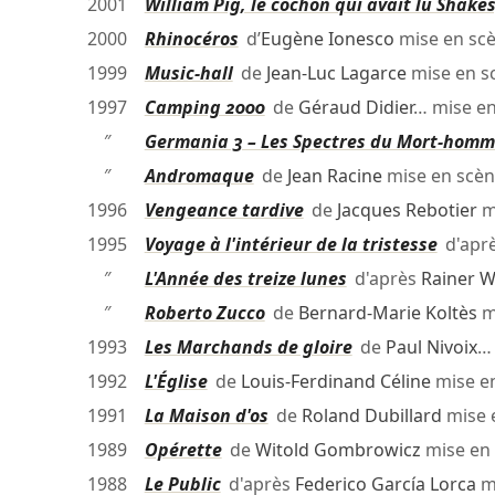
2001
William Pig, le cochon qui avait lu Shake
2000
Rhinocéros
d’
Eugène Ionesco
mise en sc
1999
Music-hall
de
Jean-Luc Lagarce
mise en s
1997
Camping 2000
de
Géraud Didier
… mise e
″
Germania 3 – Les Spectres du Mort-hom
″
Andromaque
de
Jean Racine
mise en scè
1996
Vengeance tardive
de
Jacques Rebotier
m
1995
Voyage à l'intérieur de la tristesse
d'apr
″
L'Année des treize lunes
d'après
Rainer W
″
Roberto Zucco
de
Bernard-Marie Koltès
m
1993
Les Marchands de gloire
de
Paul Nivoix
…
1992
L'Église
de
Louis-Ferdinand Céline
mise e
1991
La Maison d'os
de
Roland Dubillard
mise 
1989
Opérette
de
Witold Gombrowicz
mise en
1988
Le Public
d'après
Federico García Lorca
m