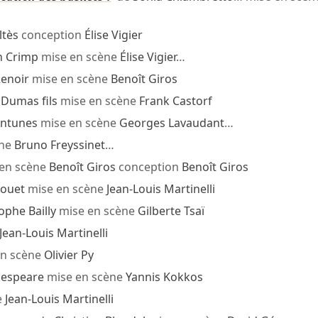
ltès
conception
Élise Vigier
n Crimp
mise en scène
Élise Vigier
…
Renoir
mise en scène
Benoît Giros
 Dumas fils
mise en scène
Frank Castorf
Antunes
mise en scène
Georges Lavaudant
…
ène
Bruno Freyssinet
…
en scène
Benoît Giros
conception
Benoît Giros
Jouet
mise en scène
Jean-Louis Martinelli
ophe Bailly
mise en scène
Gilberte Tsaï
Jean-Louis Martinelli
n scène
Olivier Py
kespeare
mise en scène
Yannis Kokkos
e
Jean-Louis Martinelli