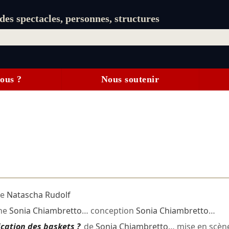
es spectacles, personnes, structures
ous ?
Nous soutenir
ne
Natascha Rudolf
ène
Sonia Chiambretto
… conception
Sonia Chiambretto
…
cation des baskets ?
de
Sonia Chiambretto
… mise en scè