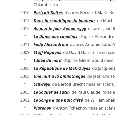
Chiambretto
…
2016
Portrait Koltès
d'après
Bernard-Marie Ko
2014
Dans la république du bonheur
de
Marti
2012
Au jour le jour, Renoir 1939
d'après
Jean 
″
La Dame aux camélias
d'après
Alexandre
2011
Fado Alexandrino
d'après
António Lobo 
2009
Stuff Happens
de
David Hare
mise en sc
″
L'Idée du nord
d'après
Glenn Gould
mise 
2006
La République de Mek-Ouyes
de
Jacques 
2005
Une nuit à la bibliothèque
de
Jean-Christ
″
Schweyk
de
Bertolt Brecht
mise en scène
2003
Le Soulier de satin
de
Paul Claudel
mise e
2002
Le Songe d'une nuit d'été
de
William Sha
″
Platonov
d’
Anton Tchekhov
mise en scèn