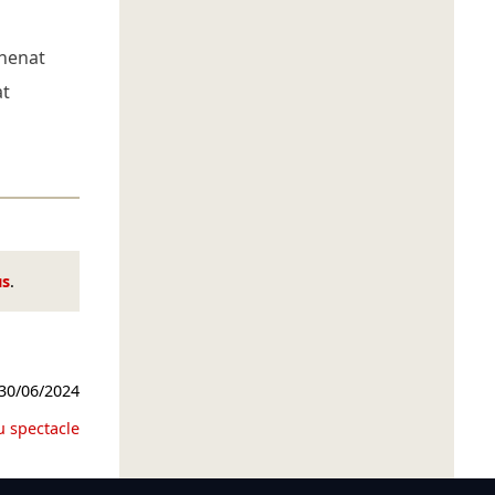
henat
at
us
.
30/06/2024
u spectacle