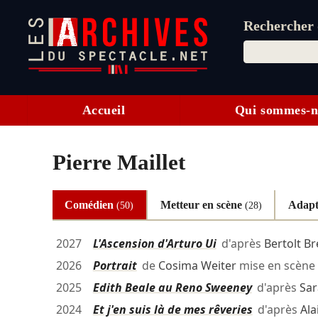
Rechercher d
Accueil
Qui sommes-n
Pierre Maillet
Comédien
Metteur en scène
Adapt
(50)
(28)
2027
L'Ascension d'Arturo Ui
d'après
Bertolt Br
2026
Portrait
de
Cosima Weiter
mise en scène
2025
Edith Beale au Reno Sweeney
d'après
Sar
2024
Et j'en suis là de mes rêveries
d'après
Ala