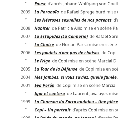
″
Faust
d'après
Johann Wolfgang von Goet
2009
La Paranoïa
de
Rafael Spregelburd
mise 
″
Les Névroses sexuelles de nos parents
d'
2008
Habiter
de
Patricia Allio
mise en scène
Pat
2007
La Estupidez (La Connerie)
de
Rafael Spr
″
La Chaise
de
Florian Parra
mise en scène
2006
Les poulets n'ont pas de chaises
de
Copi
″
Le Frigo
de
Copi
mise en scène
Marcial D
2005
La Tour de la Défense
de
Copi
mise en sc
2004
Mes jambes, si vous saviez, quelle fumée.
2001
Eva Perón
de
Copi
mise en scène
Marcial
″
Igor et caetera
de
Laurent Javaloyes
mise
1999
La Chanson du Zorro andalou – Une pièc
″
Copi – Un portrait
d'après
Copi
mise en 