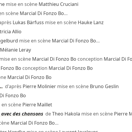
he
mise en scène
Matthieu Cruciani
en scène
Marcial Di Fonzo Bo
…
après
Lukas Bärfuss
mise en scène
Hauke Lanz
ricia Allio
egelburd
mise en scène
Marcial Di Fonzo Bo
…
Mélanie Leray
mise en scène
Marcial Di Fonzo Bo
conception
Marcial Di F
i Fonzo Bo
conception
Marcial Di Fonzo Bo
ène
Marcial Di Fonzo Bo
..
d'après
Pierre Molinier
mise en scène
Bruno Geslin
 Di Fonzo Bo
 en scène
Pierre Maillet
e avec des chansons
de
Theo Hakola
mise en scène
Pierre M
scène
Marcial Di Fonzo Bo
…