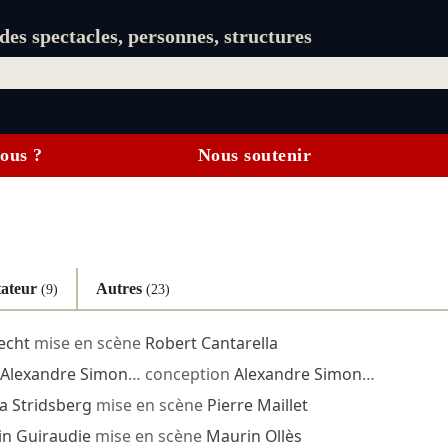
es spectacles, personnes, structures
ous ?
Nous soutenir
ateur
Autres
(9)
(23)
echt
mise en scène
Robert Cantarella
Alexandre Simon
… conception
Alexandre Simon
…
a Stridsberg
mise en scène
Pierre Maillet
in Guiraudie
mise en scène
Maurin Ollès