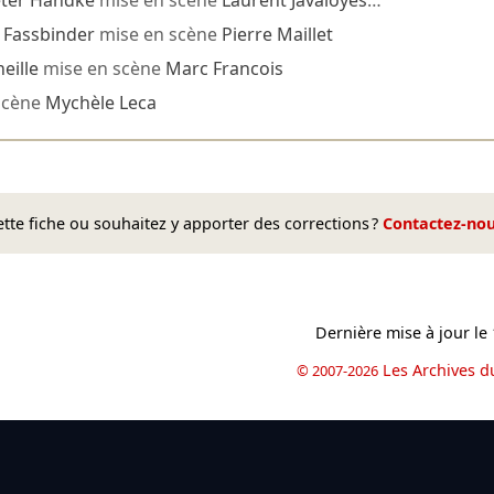
ter Handke
mise en scène
Laurent Javaloyes
…
 Fassbinder
mise en scène
Pierre Maillet
eille
mise en scène
Marc Francois
scène
Mychèle Leca
te fiche ou souhaitez y apporter des corrections ?
Contactez-no
Dernière mise à jour le
Les Archives d
© 2007-2026
book
il