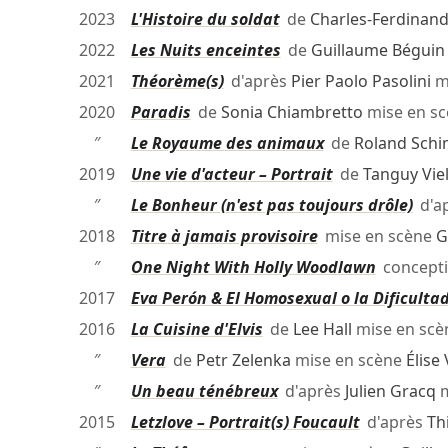
2023
L'Histoire du soldat
de
Charles-Ferdinan
2022
Les Nuits enceintes
de
Guillaume Béguin
2021
Théorème(s)
d'après
Pier Paolo Pasolini
m
2020
Paradis
de
Sonia Chiambretto
mise en s
″
Le Royaume des animaux
de
Roland Sch
2019
Une vie d'acteur – Portrait
de
Tanguy Vie
″
Le Bonheur (n'est pas toujours drôle)
d'a
2018
Titre à jamais provisoire
mise en scène
G
″
One Night With Holly Woodlawn
concept
2017
Eva Perón & El Homosexual o la Dificulta
2016
La Cuisine d'Elvis
de
Lee Hall
mise en sc
″
Vera
de
Petr Zelenka
mise en scène
Élise 
″
Un beau ténébreux
d'après
Julien Gracq
m
2015
Letzlove – Portrait(s) Foucault
d'après
Th