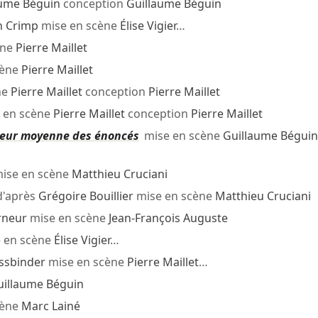
aume Béguin
conception
Guillaume Béguin
n Crimp
mise en scène
Élise Vigier
…
ène
Pierre Maillet
cène
Pierre Maillet
ne
Pierre Maillet
conception
Pierre Maillet
 en scène
Pierre Maillet
conception
Pierre Maillet
gueur moyenne des énoncés
mise en scène
Guillaume Béguin
ise en scène
Matthieu Cruciani
'après
Grégoire Bouillier
mise en scène
Matthieu Cruciani
rneur
mise en scène
Jean-François Auguste
 en scène
Élise Vigier
…
ssbinder
mise en scène
Pierre Maillet
…
uillaume Béguin
cène
Marc Lainé