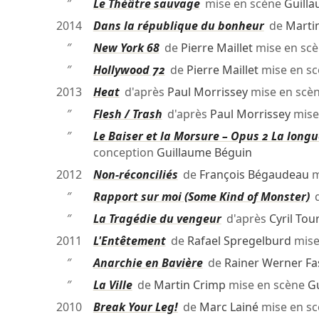
″
Le Théâtre sauvage
mise en scène
Guill
2014
Dans la république du bonheur
de
Marti
″
New York 68
de
Pierre Maillet
mise en sc
″
Hollywood 72
de
Pierre Maillet
mise en s
2013
Heat
d'après
Paul Morrissey
mise en scè
″
Flesh / Trash
d'après
Paul Morrissey
mise
″
Le Baiser et la Morsure – Opus 2 La lon
conception
Guillaume Béguin
2012
Non-réconciliés
de
François Bégaudeau
m
″
Rapport sur moi (Some Kind of Monster)
d
″
La Tragédie du vengeur
d'après
Cyril Tou
2011
L'Entêtement
de
Rafael Spregelburd
mise
″
Anarchie en Bavière
de
Rainer Werner Fa
″
La Ville
de
Martin Crimp
mise en scène
G
2010
Break Your Leg!
de
Marc Lainé
mise en s