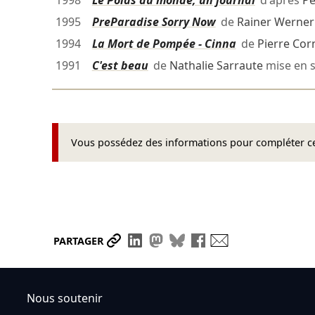
1998
Le Poids du monde, un journal
d'après
Pe
1995
PreParadise Sorry Now
de
Rainer Werner
1994
La Mort de Pompée - Cinna
de
Pierre Corn
1991
C'est beau
de
Nathalie Sarraute
mise en 
Vous possédez des informations pour compléter cet
Partager le lien
Partager sur LinkedIn
Partager sur Mastodon
Partager sur Bluesky
Partager sur Face
Envoyer par ma
PARTAGER
Nous soutenir