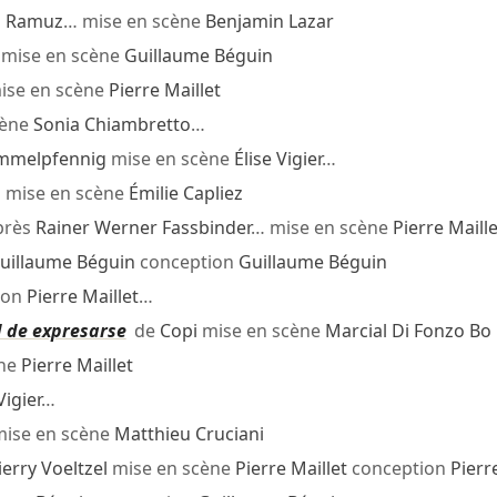
d Ramuz
… mise en scène
Benjamin Lazar
mise en scène
Guillaume Béguin
ise en scène
Pierre Maillet
cène
Sonia Chiambretto
…
immelpfennig
mise en scène
Élise Vigier
…
l
mise en scène
Émilie Capliez
près
Rainer Werner Fassbinder
… mise en scène
Pierre Maille
uillaume Béguin
conception
Guillaume Béguin
ion
Pierre Maillet
…
d de expresarse
de
Copi
mise en scène
Marcial Di Fonzo Bo
ène
Pierre Maillet
Vigier
…
ise en scène
Matthieu Cruciani
ierry Voeltzel
mise en scène
Pierre Maillet
conception
Pierr