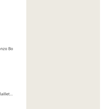
onzo Bo
aillet
…