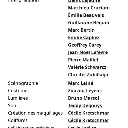
Interprétation
Denis Lejeune
Matthieu Cruciani
Émilie Beauvais
Guillaume Béguin
Marc Bertin
Émilie Capliez
Geoffrey Carey
Jean-Noël Lefèvre
Pierre Maillet
Valérie Schwarcz
Christel Zubillaga
Scénographie
Marc Lainé
Costumes
Zouzou Leyens
Lumières
Bruno Marsol
Son
Teddy Degouys
Création des maquillages
Cécile Kretschmar
Coiffures
Cécile Kretschmar
Collaboration artistique
Émilie Capliez