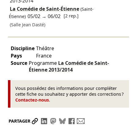
2013-2014
La Comédie de Saint-Étienne
(Saint-
05/02
→
06/02
[2 rep.]
Étienne)
(Salle Jean Dasté)
Discipline
Théâtre
Pays
France
Source
Programme
La Comédie de Saint-
Étienne
2013/2014
Vous possédez des informations pour compléter
cette fiche ou souhaitez y apporter des corrections ?
Contactez-nous
.
Partager le lien
Partager sur LinkedIn
Partager sur Mastodon
Partager sur Bluesky
Partager sur Facebook
Envoyer par mail
PARTAGER