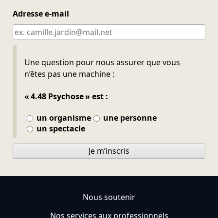
Adresse e-mail
Ne pas remplir
Une question pour nous assurer que vous
n’êtes pas une machine :
« 4.48 Psychose » est :
un organisme
une personne
un spectacle
Je m’inscris
Nous soutenir
Nos services aux professionnels