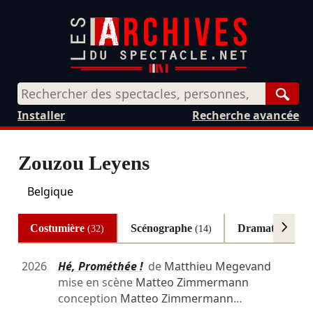
Rech
Installer
Recherche avancée
Zouzou Leyens
Belgique
Costumière
Scénographe
Dramaturge
(32)
(14)
(2)
2026
Hé, Prométhée !
de
Matthieu Megevand
mise en scène
Matteo Zimmermann
conception
Matteo Zimmermann
…