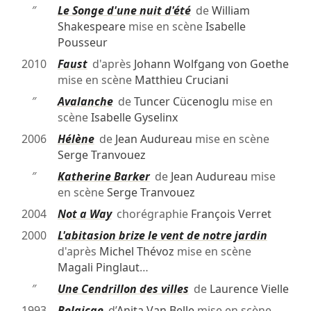
″
Le Songe d'une nuit d'été
de
William
Shakespeare
mise en scène
Isabelle
Pousseur
2010
Faust
d'après
Johann Wolfgang von Goethe
mise en scène
Matthieu Cruciani
″
Avalanche
de
Tuncer Cücenoglu
mise en
scène
Isabelle Gyselinx
2006
Hélène
de
Jean Audureau
mise en scène
Serge Tranvouez
″
Katherine Barker
de
Jean Audureau
mise
en scène
Serge Tranvouez
2004
Not a Way
chorégraphie
François Verret
2000
L'abitasion brize le vent de notre jardin
d'après
Michel Thévoz
mise en scène
Magali Pinglaut
…
″
Une Cendrillon des villes
de
Laurence Vielle
1993
Belgicae
d’
Anita Van Belle
mise en scène