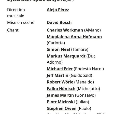
Direction
Alejo Pérez
musicale
Mise en scène
David Bösch
Chant
Charles Workman
(Alviano)
Magdalena Anna Hofmann
(Carlotta)
Simon Neal
(Tamare)
Markus Marquardt
(Duc
Adorno)
Michael Eder
(Podesta Nardi)
Jeff Martin
(Guidobald)
Robert Wörle
(Menaldo)
Falko Hönisch
(Michelotto)
James Martin
(Gonsalvo)
Piotr Micinski
(Julian)
Stephen Owen
(Paolo)