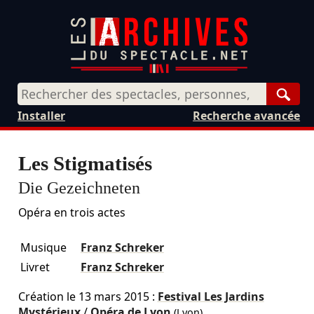
Rech
Installer
Recherche avancée
Les Stigmatisés
Die Gezeichneten
Opéra en trois actes
Musique
Franz Schreker
Livret
Franz Schreker
Création le
13 mars 2015
:
Festival Les Jardins
Mystérieux
/
Opéra de Lyon
(Lyon)