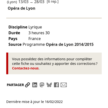
13/03
→
28/03
[6 rep.]
(Lyon)
Opéra de Lyon
Discipline
Lyrique
Durée
3 heures 30
Pays
France
Source
Programme
Opéra de Lyon
2014/2015
Vous possédez des informations pour compléter
cette fiche ou souhaitez y apporter des corrections ?
Contactez-nous
.
Partager le lien
Partager sur LinkedIn
Partager sur Mastodon
Partager sur Bluesky
Partager sur Facebook
Envoyer par mail
PARTAGER
Dernière mise à jour le
16/02/2022