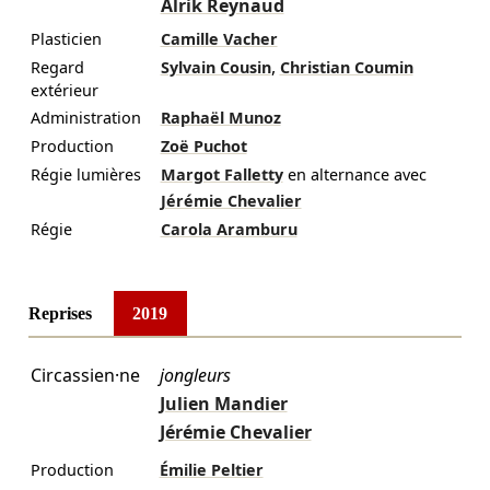
Alrik Reynaud
Plasticien
Camille Vacher
,
Regard
Sylvain Cousin
Christian Coumin
extérieur
Administration
Raphaël Munoz
Production
Zoë Puchot
Régie lumières
Margot Falletty
en alternance avec
Jérémie Chevalier
Régie
Carola Aramburu
Reprises
2019
Circassien·ne
jongleurs
Julien Mandier
Jérémie Chevalier
Production
Émilie Peltier