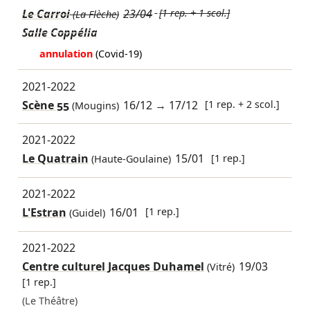
Le Carroi
23/04
[1 rep. + 1 scol.]
(La Flèche)
Salle Coppélia
annulation
(Covid-19)
2021-2022
Scène 55
16/12
→
17/12
[1 rep. + 2 scol.]
(Mougins)
2021-2022
Le Quatrain
15/01
[1 rep.]
(Haute-Goulaine)
2021-2022
L'Estran
16/01
[1 rep.]
(Guidel)
2021-2022
Centre culturel Jacques Duhamel
19/03
(Vitré)
[1 rep.]
(Le Théâtre)