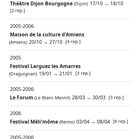
Théâtre Dijon Bourgogne
17/10
→
18/10
(Dijon)
[2 rep.]
2005-2006
Maison de la culture d'Amiens
20/10
→
27/10
[4 rep.]
(Amiens)
2005
Festival Larguez les Amarres
19/01
→
21/01
[3 rep.]
(Draguignan)
2005-2006
Le Forum
28/03
→
30/03
[3 rep.]
(Le Blanc-Mesnil)
2006
Festival Méli'môme
03/04
→
08/04
[6 rep.]
(Reims)
2005-2006