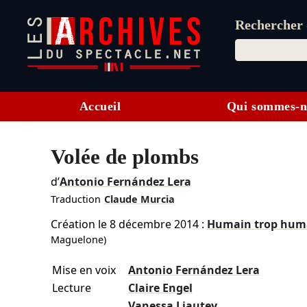
Rechercher d
Accueil
Qui sommes-n
Volée de plombs
d’
Antonio Fernández Lera
Traduction
Claude Murcia
Création le
8 décembre 2014
:
Humain trop hum
Maguelone)
Mise en voix
Antonio Fernández Lera
Lecture
Claire Engel
Vanessa Liautey