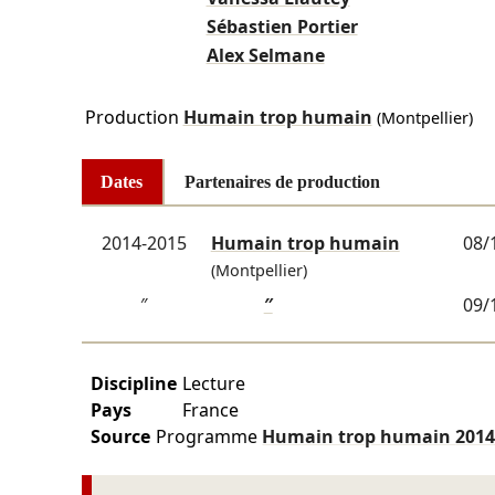
Sébastien Portier
Alex Selmane
Production
Humain trop humain
(Montpellier)
Dates
Partenaires de production
2014-2015
Humain trop humain
08/
(Montpellier)
″
″
09/
Discipline
Lecture
Pays
France
Source
Programme
Humain trop humain
2014