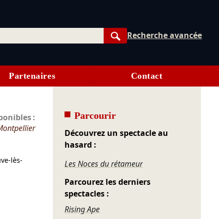
Recherche avancée
Rechercher
Partenaires
Contact
Parcourir
onibles :
Montpellier
Découvrez un spectacle au
hasard :
ve-lès-
Les Noces du rétameur
Parcourez les derniers
spectacles :
Rising Ape