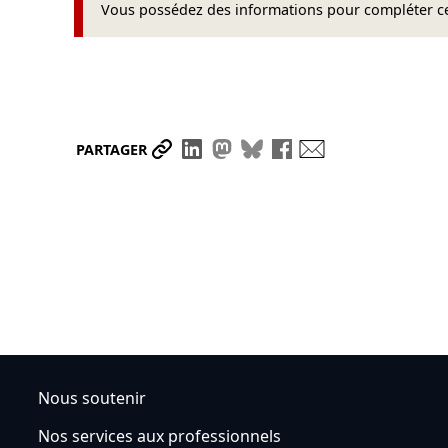
Vous possédez des informations pour compléter cet
Partager le lien
Partager sur LinkedIn
Partager sur Mastodon
Partager sur Bluesky
Partager sur Face
Envoyer par ma
PARTAGER
Nous soutenir
Nos services aux professionnels