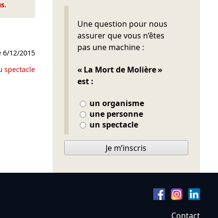
us
.
Ne pas remplir
Une question pour nous
assurer que vous n’êtes
pas une machine :
e
6/12/2015
« La Mort de Molière »
u spectacle
est :
un organisme
une personne
un spectacle
Je m’inscris
Contact