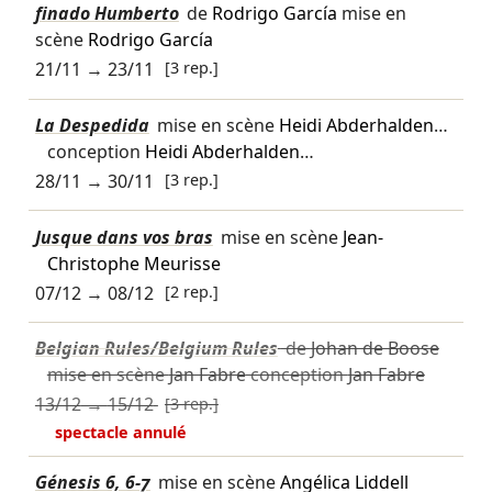
finado Humberto
de
Rodrigo García
mise en
scène
Rodrigo García
21/11
→
23/11
[3 rep.]
La Despedida
mise en scène
Heidi Abderhalden
…
conception
Heidi Abderhalden
…
28/11
→
30/11
[3 rep.]
Jusque dans vos bras
mise en scène
Jean-
Christophe Meurisse
07/12
→
08/12
[2 rep.]
Belgian Rules/Belgium Rules
de
Johan de Boose
mise en scène
Jan Fabre
conception
Jan Fabre
13/12
→
15/12
[3 rep.]
spectacle annulé
Génesis 6, 6-7
mise en scène
Angélica Liddell