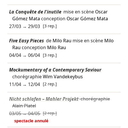
La Conquête de l'inutile
mise en scène
Oscar
Gómez Mata
conception
Oscar Gómez Mata
27/03
→
29/03
[3 rep.]
Five Easy Pieces
de
Milo Rau
mise en scène
Milo
Rau
conception
Milo Rau
04/04
→
06/04
[3 rep.]
Mockumentary of a Contemporary Saviour
chorégraphie
Wim Vandekeybus
11/04
→
12/04
[2 rep.]
Nicht schlafen – Mahler Projekt
chorégraphie
Alain Platel
03/05
→
04/05
[2 rep.]
spectacle annulé