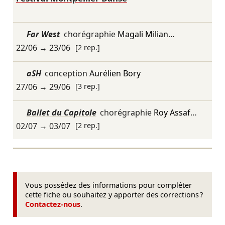
Far West
chorégraphie
Magali Milian
…
22/06
→
23/06
[2 rep.]
aSH
conception
Aurélien Bory
27/06
→
29/06
[3 rep.]
Ballet du Capitole
chorégraphie
Roy Assaf
…
02/07
→
03/07
[2 rep.]
Vous possédez des informations pour compléter
cette fiche ou souhaitez y apporter des corrections ?
Contactez-nous
.