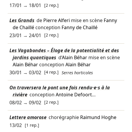
17/01
→
18/01
[2 rep.]
Les Grands
de
Pierre Alferi
mise en scène
Fanny
de Chaillé
conception
Fanny de Chaillé
23/01
→
24/01
[2 rep.]
Les Vagabondes – Éloge de la potentialité et des
jardins quantiques
d’
Alain Béhar
mise en scène
Alain Béhar
conception
Alain Béhar
30/01
→
03/02
[4 rep.]
Serres horticoles
On traversera le pont une fois rendu·e·s à la
rivière
conception
Antoine Defoort
…
08/02
→
09/02
[2 rep.]
Lettere amorose
chorégraphie
Raimund Hoghe
13/02
[1 rep.]