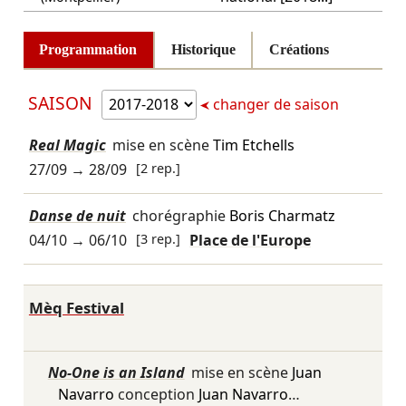
Programmation
Historique
Créations
SAISON
changer de saison
Real Magic
mise en scène
Tim Etchells
27/09
→
28/09
[2 rep.]
Danse de nuit
chorégraphie
Boris Charmatz
04/10
→
06/10
[3 rep.]
Place de l'Europe
Mèq Festival
No-One is an Island
mise en scène
Juan
Navarro
conception
Juan Navarro
…