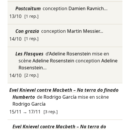
Postcoïtum
conception
Damien Ravnich
…
13/10
[1 rep.]
Con grazia
conception
Martin Messier
…
14/10
[1 rep.]
Les Flasques
d’
Adeline Rosenstein
mise en
scène
Adeline Rosenstein
conception
Adeline
Rosenstein
…
14/10
[2 rep.]
Evel Knievel contre Macbeth – Na terra do finado
Humberto
de
Rodrigo García
mise en scène
Rodrigo García
15/11
→
17/11
[3 rep.]
Evel Knievel contre Macbeth – Na terra do