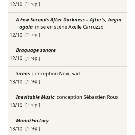
12/10
[1 rep.]
A Few Seconds After Darkness – After's, begin
again
mise en scène
Axelle Carruzzo
12/10
[1 rep.]
Braquage sonore
12/10
[1 rep.]
Sirens
conception
Novi_Sad
13/10
[1 rep.]
Inevitable Music
conception
Sébastien Roux
13/10
[1 rep.]
Manu/Factory
13/10
[1 rep.]