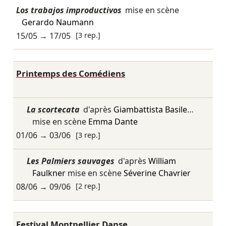
Los trabajos improductivos
mise en scène
Gerardo Naumann
15/05
→
17/05
[3 rep.]
Printemps des Comédiens
La scortecata
d'après
Giambattista Basile
…
mise en scène
Emma Dante
01/06
→
03/06
[3 rep.]
Les Palmiers sauvages
d'après
William
Faulkner
mise en scène
Séverine Chavrier
08/06
→
09/06
[2 rep.]
Festival Montpellier Danse