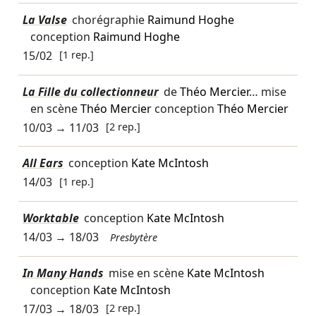
La Valse
chorégraphie
Raimund Hoghe
conception
Raimund Hoghe
15/02
[1 rep.]
La Fille du collectionneur
de
Théo Mercier
… mise
en scène
Théo Mercier
conception
Théo Mercier
10/03
→
11/03
[2 rep.]
All Ears
conception
Kate McIntosh
14/03
[1 rep.]
Worktable
conception
Kate McIntosh
14/03
→
18/03
Presbytère
In Many Hands
mise en scène
Kate McIntosh
conception
Kate McIntosh
17/03
→
18/03
[2 rep.]